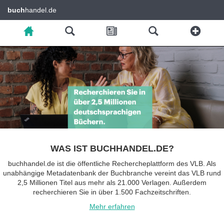
buch
handel.de