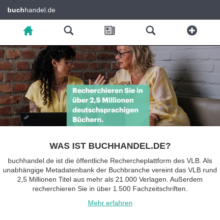
buch
handel.de