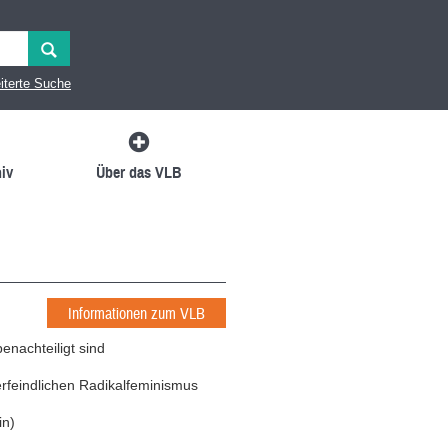
iterte Suche
iv
Über das VLB
Informationen zum VLB
nachteiligt sind
feindlichen Radikalfeminismus
in
)