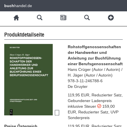
buch
handel.de
Produktdetailseite
Rohstoffgenossenschaften
der Handwerker und
Anleitung zur Buchführung
einer Berufsgenossenschaft
Hans Crüger
(
Autor / Autorin
)
/
H. Jäger
(
Autor / Autorin
)
978-3-11-246788-6
De Gruyter
119,95 EUR
,
Reduzierter Satz
,
Gebundener Ladenpreis
inklusive Steuer
159,00
EUR
,
Reduzierter Satz
,
UVP
Sonderpreis
Preise Österreich
119,95 EUR
,
Reduzierter Satz
,