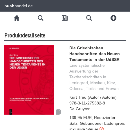
buch
handel.de
Produktdetailseite
Die Griechischen
Handschriften des Neuen
Testaments in der UdSSR
Eine systematische
Auswertung der
Texthandschriften in
Leningrad, Moskau, Kiev,
Odessa, Tbilisi und Erevan
Kurt Treu
(
Autor / Autorin
)
978-3-11-275382-8
De Gruyter
139,95 EUR
,
Reduzierter
Satz
,
Gebundener Ladenpreis
inklusive Steuer