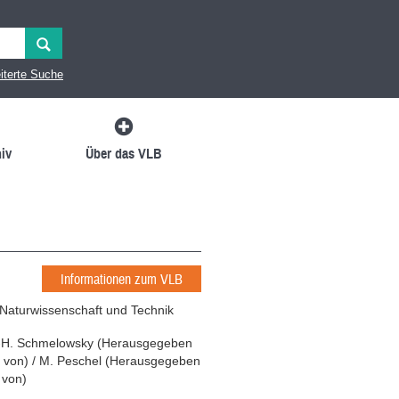
iterte Suche
iv
Über das VLB
Informationen zum VLB
Naturwissenschaft und Technik
-H. Schmelowsky
(
Herausgegeben
 von
)
/
M. Peschel
(
Herausgegeben
 von
)