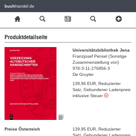
buch
handel.de
Produktdetailseite
Universitätsbibliothek Jena
Franzjosef Pensel
(
Sonstige
Zusammenstellung von
)
978-3-11-276856-3
De Gruyter
139,95 EUR
,
Reduzierter
Satz
,
Gebundener Ladenpreis
inklusive Steuer
Preise Österreich
139,95 EUR
,
Reduzierter
Satz
,
Gebundener Ladenpreis