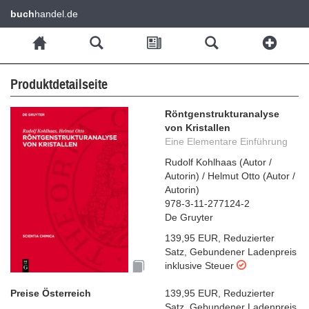
buch
handel.de
Produktdetailseite
Röntgenstrukturanalyse
von Kristallen
Eine Elementare Einführung
Rudolf Kohlhaas
(
Autor /
Autorin
)
/
Helmut Otto
(
Autor /
Autorin
)
978-3-11-277124-2
De Gruyter
139,95 EUR
,
Reduzierter
Satz
,
Gebundener Ladenpreis
inklusive Steuer
Preise Österreich
139,95 EUR
,
Reduzierter
Satz
,
Gebundener Ladenpreis