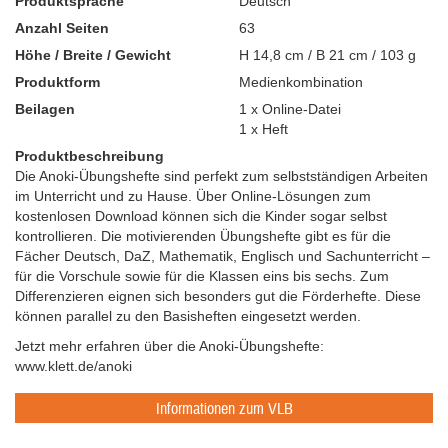
Produktsprache
Deutsch
Anzahl Seiten
63
Höhe / Breite / Gewicht
H 14,8 cm / B 21 cm / 103 g
Produktform
Medienkombination
Beilagen
1
x
Online-Datei
1
x
Heft
Produktbeschreibung
Die Anoki-Übungshefte sind perfekt zum selbstständigen Arbeiten
im Unterricht und zu Hause. Über Online-Lösungen zum
kostenlosen Download können sich die Kinder sogar selbst
kontrollieren. Die motivierenden Übungshefte gibt es für die
Fächer Deutsch, DaZ, Mathematik, Englisch und Sachunterricht –
für die Vorschule sowie für die Klassen eins bis sechs. Zum
Differenzieren eignen sich besonders gut die Förderhefte. Diese
können parallel zu den Basisheften eingesetzt werden.
Jetzt mehr erfahren über die Anoki-Übungshefte:
www.klett.de/anoki
Informationen zum VLB