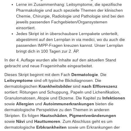
Lerne im Zusammenhang: Leitsymptome, die spezifische
Pharmakologie und auch spezielle Themen der klinischen
Chemie, Chirurgie, Radiologie und Pathologie sind bei den
jeweils passenden Fachgebieten/Organsystemen
einsortiert.
Jedes Skript ist in überschaubare Lernpakete unterteilt,
abgestimmt auf den Lernplan in via medici, wo du auch die
passenden IMPP-Fragen kreuzen kannst. Unser Lernplan
bringt dich in 100 Tagen zur 2. ÄP.
In der 4. Auflage wurden alle Inhalte auf den aktuellen Stand
gebracht und neue Frageninhalte eingearbeitet.
Dieses Skript beginnt mit dem Fach
Dermatologie
. Die
Leitsymptome
sind oft typische Blickdiagnosen. Die
dermatologischen
Krankheitsbilder
sind
nach Effloreszenz
sortiert: Rötungen und Schuppung, Papeln und Lichenifikation,
Granulomatosen, Atopie und Ekzeme. Die Kapitel zu
Infektionen
sowie
Allergien
und
Autoimmunerkrankungen
bieten die
dermatologische Perspektive zu den Themen in anderen
Skripten. Es folgen
Hautschäden
,
Pigmentveränderungen
sowie
Nävi
und
Hauttumoren
. Zum Abschluss geht es um
dermatologische
Erbkrankheiten
sowie um Erkrankungen der