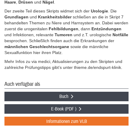
Haare
,
Drüsen
und
Nägel
.
Der zweite Teil dieses Skripts widmet sich der
Urologie
. Die
Grundlagen
und
Krankheitsbilder
schließen an die in Skript 7
behandelten Themen zu Niere und Harnsystem an. Dabei werden
zuerst die urogenitalen
Fehlbildungen
, dann
Entzündungen
und Infektionen, relevante
Tumoren
und z.T. urologische
Notfälle
besprochen. Schließlich finden auch die Erkrankungen der
männlichen Geschlechtsorgane
sowie die männliche
Sexualfunktion hier ihren Platz.
Mehr Infos zu via medici, Aktualisierungen zu den Skripten und
zahlreiche Prüfungstipps gibt’s unter thieme.de/endspurt-klinik.
Auch verfügbar als
Buch
E-Book (PDF )
Informationen zum VLB