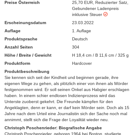
Preise Österreich
25,70 EUR
,
Reduzierter Satz
,
Gebundener Ladenpreis
inklusive Steuer
Erscheinungsdatum
23.03.2022
Auflage
1. Auflage
Produktsprache
Deutsch
Anzahl Seiten
304
Höhe / Breite / Gewicht
H 18,4 cm / B 11,6 cm / 325 g
Produktform
Hardcover
Produktbeschreibung
Sie kennen sich seit der Kindheit und beginnen gerade, ihre
eigenen Wege zu gehen, als plötzlich einer von ihnen als Mörder
festgenommen wird. Er soll seinen Onkel aus Habgier erschlagen
haben. In einem schier endlosen Indizienprozess wird das
Unterste zuoberst gekehrt. Die Freunde kämpfen für den
Angeklagten, denn er kann, er darf kein Mörder sein. Doch als 15
Jahre nach dem Urteil eine Journalistin sich der Sache noch mal
annimmt, stellt sich die Frage der Loyalität wieder neu.
Christoph Poschenrieder: Biografische Angabe
Christoph Poschenrieder, geboren 1964 bei Boston, studierte