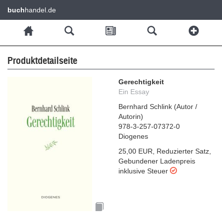
buch
handel.de
Produktdetailseite
Gerechtigkeit
Ein Essay
Bernhard Schlink
(
Autor /
Autorin
)
978-3-257-07372-0
Diogenes
25,00 EUR
,
Reduzierter Satz
,
Gebundener Ladenpreis
inklusive Steuer