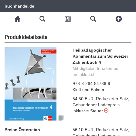
buch
handel.de
Produktdetailseite
Heilpädagogischer
Kommentar zum Schweizer
Zahlenbuch 4
Mit digitalen Inhalten auf
meinklett.ch
978-3-264-84736-9
Klett und Balmer
54,50 EUR
,
Reduzierter Satz
,
Gebundener Ladenpreis
inklusive Steuer
Preise Österreich
56,10 EUR
,
Reduzierter Satz
,
Gebundener Ladenpreis