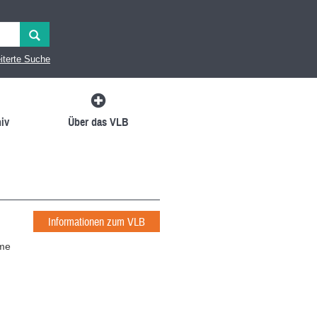
iterte Suche
iv
Über das VLB
Informationen zum VLB
ume