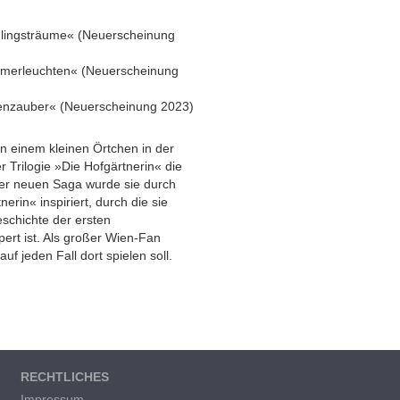
ühlingsträume« (Neuerscheinung
mmerleuchten« (Neuerscheinung
ütenzauber« (Neuerscheinung 2023)
 einem kleinen Örtchen in der
r Trilogie »Die Hofgärtnerin« die
hrer neuen Saga wurde sie durch
erin« inspiriert, durch die sie
eschichte der ersten
ert ist. Als großer Wien-Fan
uf jeden Fall dort spielen soll.
RECHTLICHES
Impressum