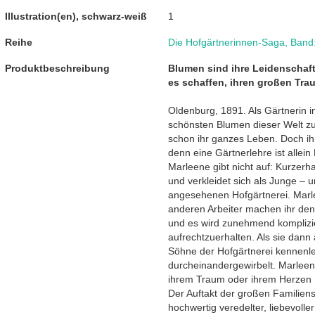
Illustration(en), schwarz-weiß
1
Reihe
Die Hofgärtnerinnen-Saga
,
Band:
Produktbeschreibung
Blumen sind ihre Leidenschaft.
es schaffen, ihren großen Tra
Oldenburg, 1891. Als Gärtnerin i
schönsten Blumen dieser Welt z
schon ihr ganzes Leben. Doch ih
denn eine Gärtnerlehre ist allei
Marleene gibt nicht auf: Kurzerh
und verkleidet sich als Junge – 
angesehenen Hofgärtnerei. Marle
anderen Arbeiter machen ihr den E
und es wird zunehmend komplizie
aufrechtzuerhalten. Als sie dan
Söhne der Hofgärtnerei kennenle
durcheinandergewirbelt. Marleene
ihrem Traum oder ihrem Herzen
Der Auftakt der großen Familien
hochwertig veredelter, liebevolle