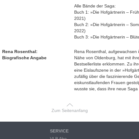
Alle Bände der Saga:
Buch 1: »Die Hofgärtnerin – Fr
2021)
Buch 2: »Die Hofgärtnerin – So
2022)
Buch 3: »Die Hofgärtnerin – Bl
Rena Rosenthal:
Rena Rosenthal, aufgewachsen in
Biografische Angabe
Nähe von Oldenburg, hat mit ihre
Bestsellerliste erklommen. Zu i
eine Eislaufszene in der »Hofgärtn
zufällig über die faszinierende G
eiskunstlaufenden Frauen gestolp
wusste sie, dass ihre neue Saga a
Zum Seitenanfang
SERVICE
VLB Abo