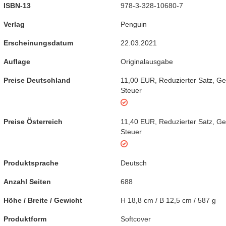
ISBN-13
978-3-328-10680-7
Verlag
Penguin
Erscheinungsdatum
22.03.2021
Auflage
Originalausgabe
Preise Deutschland
11,00 EUR
,
Reduzierter Satz
,
Ge
Steuer
Preise Österreich
11,40 EUR
,
Reduzierter Satz
,
Ge
Steuer
Produktsprache
Deutsch
Anzahl Seiten
688
Höhe / Breite / Gewicht
H 18,8 cm / B 12,5 cm / 587 g
Produktform
Softcover