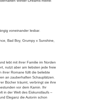
uberhaften Winter-Dreams-Reihe:
ngig voneinander lesbar.
nce, Bad Boy, Grumpy x Sunshine,
d lebt mit ihrer Familie im Norden
rt, nutzt aber am liebsten jede freie
 ihrer Romane füllt die beliebte
len an zauberhaften Schauplätzen.
rer Bücher träumt, verbringt sie ihre
esestunden vor dem Kamin. Ihr
 in der Welt des Eiskunstlaufs –
 und Eleganz die Autorin schon