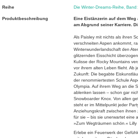
Reihe
Die Winter-Dreams-Reihe
,
Band:
Produktbeschreibung
Eine Eistänzerin auf dem Weg 
am Abgrund seiner Karriere. D
Als Paisley mit nichts als ihren 
verschneiten Aspen ankommt, ra
Winterwunderlandschaft den Atem
glitzernden Eisschicht überzogen
Kulisse der Rocky Mountains verg
vor ihrem alten Leben flieht. Ab je
Zukunft: Die begabte Eiskunstläu
der renommiertesten Schule Asp
Olympia. Auf ihrem Weg an die Spi
ablenken lassen – schon gar nich
Snowboarder Knox. Von allen gefe
steht er im Mittelpunkt jeder Part
Anziehungskraft zwischen ihnen zu
für sie – bis sie unerwartet ein
»Zum Wegträumen schön.« Lilly
Erlebe ein Feuerwerk der Gefühl