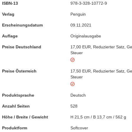
ISBN-13
978-3-328-10772-9
Verlag
Penguin
Erscheinungsdatum
09.11.2021
Auflage
Originalausgabe
Preise Deutschland
17,00 EUR
,
Reduzierter Satz
,
Ge
Steuer
Preise Österreich
17,50 EUR
,
Reduzierter Satz
,
Ge
Steuer
Produktsprache
Deutsch
Anzahl Seiten
528
Höhe / Breite / Gewicht
H 21,5 cm / B 13,7 cm / 562 g
Produktform
Softcover