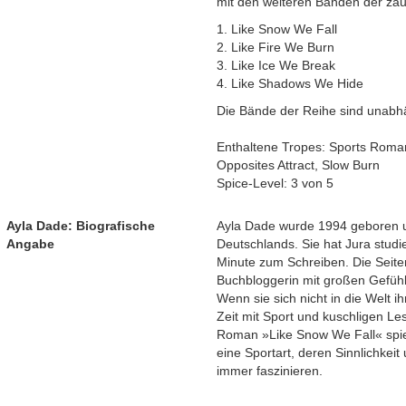
mit den weiteren Bänden der za
1. Like Snow We Fall
2. Like Fire We Burn
3. Like Ice We Break
4. Like Shadows We Hide
Die Bände der Reihe sind unabhä
Enthaltene Tropes: Sports Roma
Opposites Attract, Slow Burn
Spice-Level: 3 von 5
Ayla Dade: Biografische
Ayla Dade wurde 1994 geboren un
Angabe
Deutschlands. Sie hat Jura studie
Minute zum Schreiben. Die Seiten
Buchbloggerin mit großen Gefüh
Wenn sie sich nicht in die Welt ih
Zeit mit Sport und kuschligen L
Roman »Like Snow We Fall« spielt
eine Sportart, deren Sinnlichkeit
immer faszinieren.