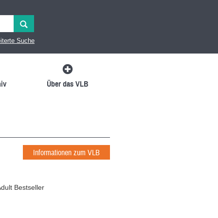
iterte Suche
iv
Über das VLB
Informationen zum VLB
ult Bestseller