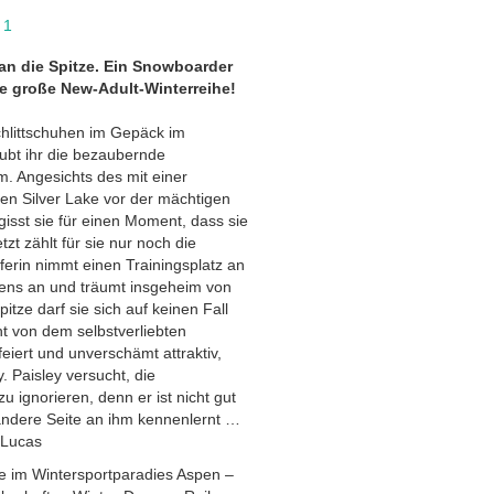
 1
an die Spitze. Ein Snowboarder
ie große New-Adult-Winterreihe!
Schlittschuhen im Gepäck im
ubt ihr die bezaubernde
. Angesichts des mit einer
en Silver Lake vor der mächtigen
isst sie für einen Moment, dass sie
tzt zählt für sie nur noch die
ferin nimmt einen Trainingsplatz an
ens an und träumt insgeheim von
tze darf sie sich auf keinen Fall
t von dem selbstverliebten
iert und unverschämt attraktiv,
y. Paisley versucht, die
 ignorieren, denn er ist nicht gut
e andere Seite an ihm kennenlernt …
 Lucas
e im Wintersportparadies Aspen –