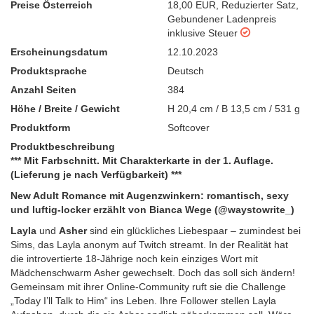
Preise Österreich
18,00 EUR
,
Reduzierter Satz
,
Gebundener Ladenpreis
inklusive Steuer
Erscheinungsdatum
12.10.2023
Produktsprache
Deutsch
Anzahl Seiten
384
Höhe / Breite / Gewicht
H 20,4 cm / B 13,5 cm / 531 g
Produktform
Softcover
Produktbeschreibung
***
Mit Farbschnitt. Mit Charakterkarte
in der 1. Auflage.
(Lieferung je nach Verfügbarkeit) ***
New Adult Romance mit Augenzwinkern: romantisch, sexy
und luftig-locker erzählt von Bianca Wege (@waystowrite_)
Layla
und
Asher
sind ein glückliches Liebespaar – zumindest bei
Sims, das Layla anonym auf Twitch streamt. In der Realität hat
die introvertierte 18-Jährige noch kein einziges Wort mit
Mädchenschwarm Asher gewechselt. Doch das soll sich ändern!
Gemeinsam mit ihrer Online-Community ruft sie die Challenge
„Today I’ll Talk to Him“ ins Leben. Ihre Follower stellen Layla