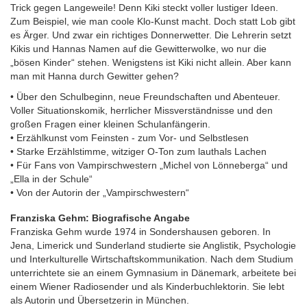
Trick gegen Langeweile! Denn Kiki steckt voller lustiger Ideen.
Zum Beispiel, wie man coole Klo-Kunst macht. Doch statt Lob gibt
es Ärger. Und zwar ein richtiges Donnerwetter. Die Lehrerin setzt
Kikis und Hannas Namen auf die Gewitterwolke, wo nur die
„bösen Kinder“ stehen. Wenigstens ist Kiki nicht allein. Aber kann
man mit Hanna durch Gewitter gehen?
• Über den Schulbeginn, neue Freundschaften und Abenteuer.
Voller Situationskomik, herrlicher Missverständnisse und den
großen Fragen einer kleinen Schulanfängerin.
• Erzählkunst vom Feinsten - zum Vor- und Selbstlesen
• Starke Erzählstimme, witziger O-Ton zum lauthals Lachen
• Für Fans von Vampirschwestern „Michel von Lönneberga“ und
„Ella in der Schule“
• Von der Autorin der „Vampirschwestern“
Franziska Gehm: Biografische Angabe
Franziska Gehm wurde 1974 in Sondershausen geboren. In
Jena, Limerick und Sunderland studierte sie Anglistik, Psychologie
und Interkulturelle Wirtschaftskommunikation. Nach dem Studium
unterrichtete sie an einem Gymnasium in Dänemark, arbeitete bei
einem Wiener Radiosender und als Kinderbuchlektorin. Sie lebt
als Autorin und Übersetzerin in München.