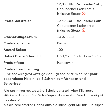
12,00 EUR
,
Reduzierter Satz
,
Gebundener Ladenpreis
inklusive Steuer
Preise Österreich
12,40 EUR
,
Reduzierter Satz
,
Gebundener Ladenpreis
inklusive Steuer
Erscheinungsdatum
13.07.2023
Produktsprache
Deutsch
Anzahl Seiten
100
Höhe / Breite / Gewicht
H 21,2 cm / B 16,1 cm / 353 g
Produktform
Hardcover
Produktbeschreibung
Eine schwungvoll-witzige Schulgeschichte mit einer ganz
besonderen Heldin, ab 6 Jahren zum Vorlesen und
Selberlesen
Alle tun immer so, als wäre Schule ganz toll. Aber Kiki muss
stillsitzen. Und schöne Schwünge soll sie malen. Wie langweilig ist
das denn?
Als die schüchterne Hanna aufs Klo muss, geht Kiki mit. Ein super