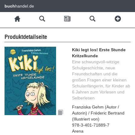
buch
handel.de
Produktdetailseite
Kiki legt los! Erste Stunde
Kritzelkunde
Eine schwungvoll-witzige
Schulgeschichte, neue
Freundschaften und die
großen Fragen einer kleinen
Schulanfängerin, für Kinder ab
6 Jahren zum Vorlesen und
Selberlesen
Franziska Gehm
(
Autor /
Autorin
)
/
Fréderic Bertrand
(
Illustriert von
)
978-3-401-71889-7
Arena