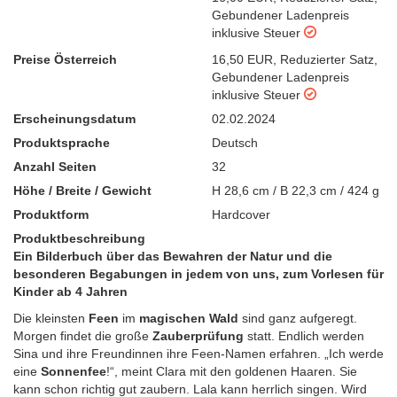
Gebundener Ladenpreis
inklusive Steuer
Preise Österreich
16,50 EUR
,
Reduzierter Satz
,
Gebundener Ladenpreis
inklusive Steuer
Erscheinungsdatum
02.02.2024
Produktsprache
Deutsch
Anzahl Seiten
32
Höhe / Breite / Gewicht
H 28,6 cm / B 22,3 cm / 424 g
Produktform
Hardcover
Produktbeschreibung
Ein Bilderbuch über das Bewahren der Natur und die
besonderen Begabungen in jedem von uns, zum Vorlesen für
Kinder ab 4 Jahren
Die kleinsten
Feen
im
magischen Wald
sind ganz aufgeregt.
Morgen findet die große
Zauberprüfung
statt. Endlich werden
Sina und ihre Freundinnen ihre Feen-Namen erfahren. „Ich werde
eine
Sonnenfee
!“, meint Clara mit den goldenen Haaren. Sie
kann schon richtig gut zaubern. Lala kann herrlich singen. Wird