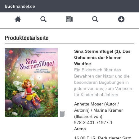
buch
handel.de
Produktdetailseite
Sina Sternenflügel (1). Das
Geheimnis der kleinen
Waldfee
Ein Bilderbuch über das
Bewahren der Natur und die
besonderen Begabungen in
jedem von uns, zum Vorlesen
für Kinder ab 4 Jahren
Annette Moser
(
Autor /
Autorin
)
/
Marina Krämer
(
Illustriert von
)
978-3-401-71977-1
Arena
16,00 EUR
,
Reduzierter Satz
,