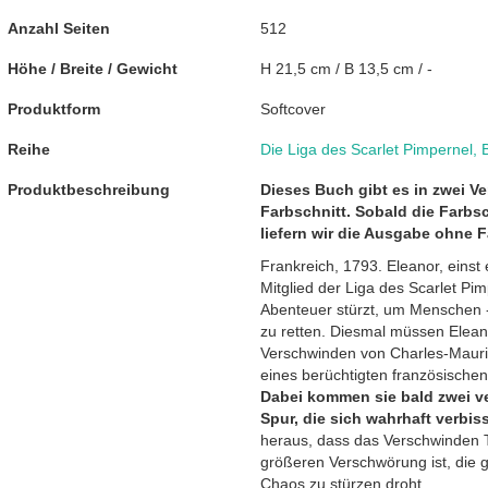
Anzahl Seiten
512
Höhe / Breite / Gewicht
H 21,5 cm / B 13,5 cm / -
Produktform
Softcover
Reihe
Die Liga des Scarlet Pimpernel
,
Produktbeschreibung
Dieses Buch gibt es in zwei V
Farbschnitt. Sobald die Farbs
liefern wir die Ausgabe ohne F
Frankreich, 1793. Eleanor, einst
Mitglied der Liga des Scarlet Pim
Abenteuer stürzt, um Menschen - 
zu retten. Diesmal müssen Elean
Verschwinden von Charles-Mauri
eines berüchtigten französisch
Dabei kommen sie bald zwei ve
Spur, die sich wahrhaft verbi
heraus, dass das Verschwinden Ta
größeren Verschwörung ist, die g
Chaos zu stürzen droht ...