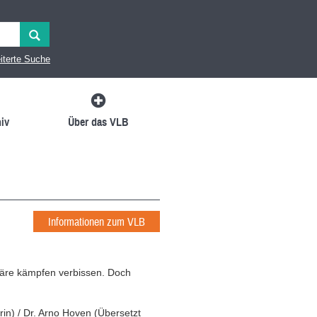
iterte Suche
iv
Über das VLB
Informationen zum VLB
näre kämpfen verbissen. Doch
rin
)
/
Dr. Arno Hoven
(
Übersetzt