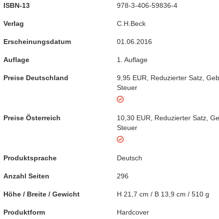
ISBN-13
978-3-406-59836-4
Verlag
C.H.Beck
Erscheinungsdatum
01.06.2016
Auflage
1. Auflage
Preise Deutschland
9,95 EUR
,
Reduzierter Satz
,
Geb
Steuer
Preise Österreich
10,30 EUR
,
Reduzierter Satz
,
Ge
Steuer
Produktsprache
Deutsch
Anzahl Seiten
296
Höhe / Breite / Gewicht
H 21,7 cm / B 13,9 cm / 510 g
Produktform
Hardcover