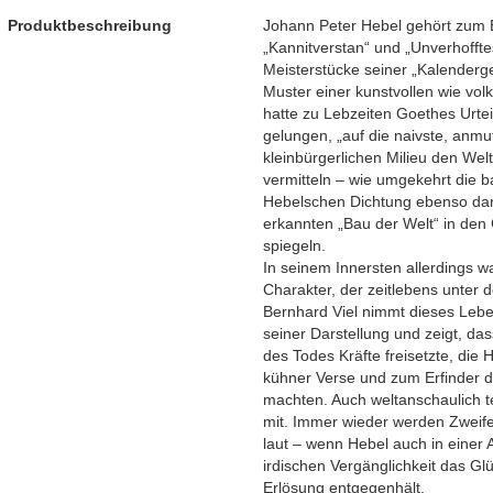
Produktbeschreibung
Johann Peter Hebel gehört zum E
„Kannitverstan“ und „Unverhofft
Meisterstücke seiner „Kalenderg
Muster einer kunstvollen wie vo
hatte zu Lebzeiten Goethes Urteil
gelungen, „auf die naivste, anmu
kleinbürgerlichen Milieu den Wel
vermitteln – wie umgekehrt die 
Hebelschen Dichtung ebenso dari
erkannten „Bau der Welt“ in den
spiegeln.
In seinem Innersten allerdings 
Charakter, der zeitlebens unter d
Bernhard Viel nimmt dieses Leb
seiner Darstellung und zeigt, da
des Todes Kräfte freisetzte, die
kühner Verse und zum Erfinder 
machten. Auch weltanschaulich te
mit. Immer wieder werden Zweife
laut – wenn Hebel auch in einer 
irdischen Vergänglichkeit das Gl
Erlösung entgegenhält.