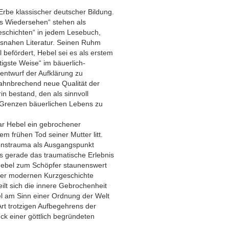
rbe klassischer deutscher Bildung.
es Wiedersehen“ stehen als
eschichten“ in jedem Lesebuch,
lksnahen Literatur. Seinen Ruhm
 befördert, Hebel sei es als erstem
tigste Weise“ im bäuerlich-
tentwurf der Aufklärung zu
bahnbrechend neue Qualität der
n bestand, den als sinnvoll
 Grenzen bäuerlichen Lebens zu
war Hebel ein gebrochener
em frühen Tod seiner Mutter litt.
enstrauma als Ausgangspunkt
ss gerade das traumatische Erlebnis
 Hebel zum Schöpfer staunenswert
der modernen Kurzgeschichte
ilt sich die innere Gebrochenheit
l am Sinn einer Ordnung der Welt
Art trotzigen Aufbegehrens der
ück einer göttlich begründeten