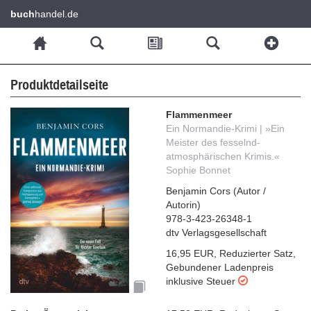
buch
handel.de
Produktdetailseite
Flammenmeer
Ein Normandie-Krimi | »Ein
Meister des fesselnd-
atmosphärischen Krimis.«
Sophie Bonnet
Benjamin Cors
(
Autor /
Autorin
)
978-3-423-26348-1
dtv Verlagsgesellschaft
16,95 EUR
,
Reduzierter Satz
,
Gebundener Ladenpreis
inklusive Steuer