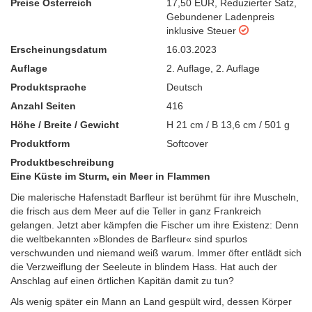
Preise Österreich
17,50 EUR
,
Reduzierter Satz
,
Gebundener Ladenpreis
inklusive Steuer
Erscheinungsdatum
16.03.2023
Auflage
2. Auflage
,
2. Auflage
Produktsprache
Deutsch
Anzahl Seiten
416
Höhe / Breite / Gewicht
H 21 cm / B 13,6 cm / 501 g
Produktform
Softcover
Produktbeschreibung
Eine Küste im Sturm, ein Meer in Flammen
Die malerische Hafenstadt Barfleur ist berühmt für ihre Muscheln,
die frisch aus dem Meer auf die Teller in ganz Frankreich
gelangen. Jetzt aber kämpfen die Fischer um ihre Existenz: Denn
die weltbekannten »Blondes de Barfleur« sind spurlos
verschwunden und niemand weiß warum. Immer öfter entlädt sich
die Verzweiflung der Seeleute in blindem Hass. Hat auch der
Anschlag auf einen örtlichen Kapitän damit zu tun?
Als wenig später ein Mann an Land gespült wird, dessen Körper