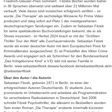
Friedrich-Glauser-Preis nominiert. Fitzeks Bücher wurden bisher
in 36 Sprachen übersetzt und weltweit über 21 Millionen Mal
verkauft. Viele davon sind inzwischen erfolgreich verfilmt – so
wurde „Die Therapie“ als sechsteilige Miniserie für Prime Video
produziert und stieg sofort auf Platz 1 der meistgesehenen
deutschsprachigen Sendungen ein. Zudem ist Sebastian Fitzek
für seine spektakulären Buchvorstellungen bekannt, die er als
Shows inszeniert - im Herbst 2024 brach er mit der "Größten
Thriller Tour der Welt" alle Zuschauerrekorde. Sebastian Fitzek
wurde als erster deutscher Autor mit dem Europäischen Preis für
Kriminalliteratur ausgezeichnet. Er ist Preisstifter des Viktor Crime
Awards und engagiert sich als Schirmherr für den Bundesverband
„Das frühgeborene Kind“ e.V.Er lebt mit seiner Familie in
Berlin. www.sebastianfitzek.dewww.facebook.de/sebastianfitzek.deIn
@sebastianfitzek
Über den Autor / die Autorin
Sebastian Fitzek, geboren 1971 in Berlin, ist einer der
erfolgreichsten Autoren Deutschlands. Er studierte Jura,
promovierte im Urheberrecht und arbeitete als Programmdirektor
für verschiedene Radiostationen in Deutschland. Seit 2006
schreibt Fitzek Psychothriller, die allesamt zu Bestsellern wurden.
Sein erster Roman „Die Therapie“ eroberte innerhalb kürzester