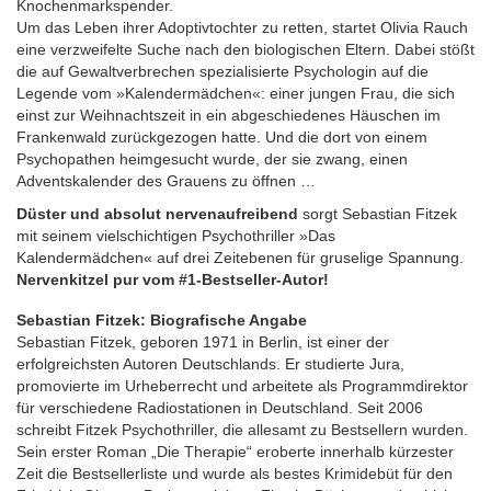
Knochenmarkspender.
Um das Leben ihrer Adoptivtochter zu retten, startet Olivia Rauch
eine verzweifelte Suche nach den biologischen Eltern. Dabei stößt
die auf Gewaltverbrechen spezialisierte Psychologin auf die
Legende vom »Kalendermädchen«: einer jungen Frau, die sich
einst zur Weihnachtszeit in ein abgeschiedenes Häuschen im
Frankenwald zurückgezogen hatte. Und die dort von einem
Psychopathen heimgesucht wurde, der sie zwang, einen
Adventskalender des Grauens zu öffnen …
Düster und absolut nervenaufreibend
sorgt Sebastian Fitzek
mit seinem vielschichtigen Psychothriller »Das
Kalendermädchen« auf drei Zeitebenen für gruselige Spannung.
Nervenkitzel pur vom #1-Bestseller-Autor!
Sebastian Fitzek: Biografische Angabe
Sebastian Fitzek, geboren 1971 in Berlin, ist einer der
erfolgreichsten Autoren Deutschlands. Er studierte Jura,
promovierte im Urheberrecht und arbeitete als Programmdirektor
für verschiedene Radiostationen in Deutschland. Seit 2006
schreibt Fitzek Psychothriller, die allesamt zu Bestsellern wurden.
Sein erster Roman „Die Therapie“ eroberte innerhalb kürzester
Zeit die Bestsellerliste und wurde als bestes Krimidebüt für den