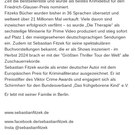
Zeit die Bestsellerliste und wurde als bestes Krimidebüt für den
Friedrich-Glauser-Preis nominiert.
Fitzeks Bücher wurden bisher in 36 Sprachen übersetzt und
weltweit über 21 Millionen Mal verkauft. Viele davon sind
inzwischen erfolgreich verfilmt – so wurde „Die Therapie“ als
sechsteilige Miniserie für Prime Video produziert und stieg sofort
auf Platz 1 der meistgesehenen deutschsprachigen Sendungen
ein. Zudem ist Sebastian Fitzek für seine spektakulären
Buchvorstellungen bekannt, die er als Shows inszeniert - im
Herbst 2024 brach er mit der "Größten Thriller Tour der Welt" alle
Zuschauerrekorde.
Sebastian Fitzek wurde als erster deutscher Autor mit dem
Europäischen Preis für Kriminalliteratur ausgezeichnet. Er ist
Preisstifter des Viktor Crime Awards und engagiert sich als
Schirmherr für den Bundesverband „Das frühgeborene Kind“ e.V.
Er lebt mit seiner Familie in Berlin.
www.sebastianfitzek.de
www.facebook.de/sebastianfitzek.de
Insta @sebastianfitzek