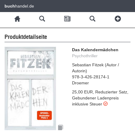
buch
handel.de
Produktdetailseite
Das Kalendermädchen
Psychothriller
Sebastian Fitzek
(
Autor /
Autorin
)
978-3-426-28174-1
Droemer
25,00 EUR
,
Reduzierter Satz
,
Gebundener Ladenpreis
inklusive Steuer