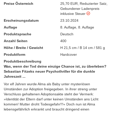
Preise Österreich
25,70 EUR
,
Reduzierter Satz
,
Gebundener Ladenpreis
inklusive Steuer
Erscheinungsdatum
23.10.2024
Auflage
8. Auflage
,
8. Auflage
Produktsprache
Deutsch
Anzahl Seiten
400
Höhe / Breite / Gewicht
H 21,5 cm / B 14 cm / 581 g
Produktform
Hardcover
Produktbeschreibung
Was, wenn der Tod deine einzige Chance ist, zu überleben?
Sebastian Fitzeks neuer Psychothriller für die dunkle
Jahreszeit ...
Vor elf Jahren wurde Alma als Baby unter mysteriösen
Umständen zur Adoption freigegeben. In ihrer streng unter
Verschluss gehaltenen Adoptionsakte steht der Vermerk:
»Identität der Eltern darf unter keinen Umständen ans Licht
kommen! Mutter droht Todesgefahr!!!« Doch nun ist Alma
lebensgefährlich erkrankt und braucht dringend einen