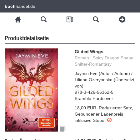
buch
handel.de
Produktdetailseite
Gilded Wings
Roman | Spicy Dragon Shape
Shifter-Romantasy
Jaymin Eve
(
Autor / Autorin
)
/
Liliana Ozeryanska
(
Übersetzt
von
)
978-3-426-56362-5
Bramble Hardcover
18,00 EUR
,
Reduzierter Satz
,
Gebundener Ladenpreis
inklusive Steuer