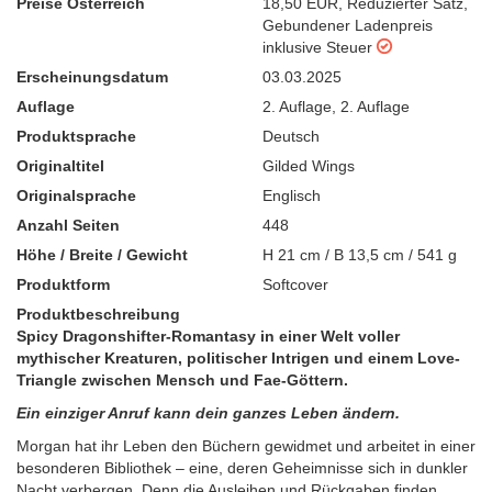
Preise Österreich
18,50 EUR
,
Reduzierter Satz
,
Gebundener Ladenpreis
inklusive Steuer
Erscheinungsdatum
03.03.2025
Auflage
2. Auflage
,
2. Auflage
Produktsprache
Deutsch
Originaltitel
Gilded Wings
Originalsprache
Englisch
Anzahl Seiten
448
Höhe / Breite / Gewicht
H 21 cm / B 13,5 cm / 541 g
Produktform
Softcover
Produktbeschreibung
Spicy Dragonshifter-Romantasy in einer Welt voller
mythischer Kreaturen, politischer Intrigen und einem Love-
Triangle zwischen Mensch und Fae-Göttern.
Ein einziger Anruf kann dein ganzes Leben ändern.
Morgan hat ihr Leben den Büchern gewidmet und arbeitet in einer
besonderen Bibliothek – eine, deren Geheimnisse sich in dunkler
Nacht verbergen. Denn die Ausleihen und Rückgaben finden