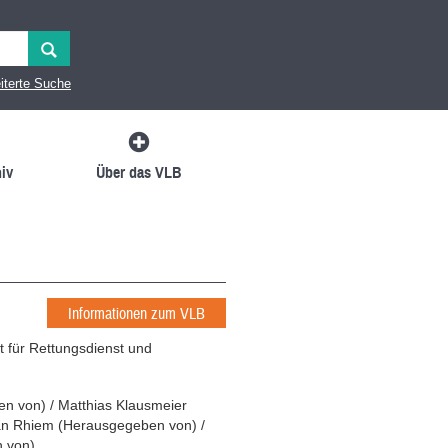
iterte Suche
iv
Über das VLB
Informationen zum VLB
 für Rettungsdienst und
en von
)
/
Matthias Klausmeier
an Rhiem
(
Herausgegeben von
)
/
 von
)