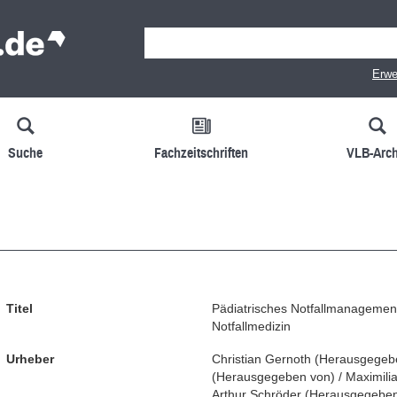
Erwe
Suche
Fachzeitschriften
VLB-Arch
Titel
Pädiatrisches Notfallmanagement
Notfallmedizin
Urheber
Christian Gernoth
(
Herausgegeb
(
Herausgegeben von
)
/
Maximili
Arthur Schröder
(
Herausgegeben