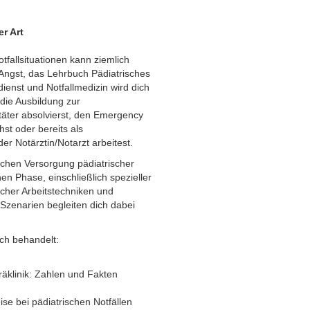
er Art
tfallsituationen kann ziemlich
 Angst, das Lehrbuch Pädiatrisches
ienst und Notfallmedizin wird dich
 die Ausbildung zur
itäter absolvierst, den Emergency
st oder bereits als
oder Notärztin/Notarzt arbeitest.
lichen Versorgung pädiatrischer
hen Phase, einschließlich spezieller
cher Arbeitstechniken und
zenarien begleiten dich dabei
h behandelt:
Präklinik: Zahlen und Fakten
se bei pädiatrischen Notfällen