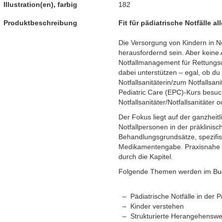
Illustration(en), farbig
182
Produktbeschreibung
Fit für pädiatrische Notfälle all
Die Versorgung von Kindern in No
herausfordernd sein. Aber keine
Notfallmanagement für Rettungsd
dabei unterstützen – egal, ob du
Notfallsanitäterin/zum Notfallsan
Pediatric Care (EPC)-Kurs besuch
Notfallsanitäter/Notfallsanitäter 
Der Fokus liegt auf der ganzheit
Notfallpersonen in der präklinisc
Behandlungsgrundsätze, spezifis
Medikamentengabe. Praxisnahe S
durch die Kapitel.
Folgende Themen werden im Buc
Pädiatrische Notfälle in der 
Kinder verstehen
Strukturierte Herangehenswei