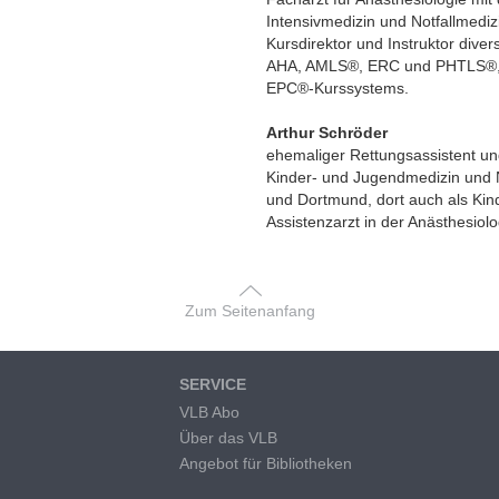
Intensivmedizin und Notfallmedizi
Kursdirektor und Instruktor diver
AHA, AMLS®, ERC und PHTLS®, so
EPC®-Kurssystems.
Arthur Schröder
ehemaliger Rettungsassistent und
Kinder- und Jugendmedizin und 
und Dortmund, dort auch als Kinde
Assistenzarzt in der Anästhesiol
Zum Seitenanfang
SERVICE
VLB Abo
Über das VLB
Angebot für Bibliotheken