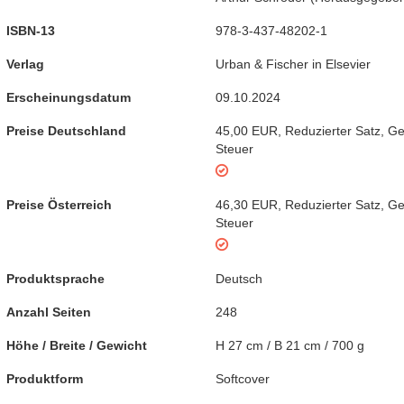
ISBN-13
978-3-437-48202-1
Verlag
Urban & Fischer in Elsevier
Erscheinungsdatum
09.10.2024
Preise Deutschland
45,00 EUR
,
Reduzierter Satz
,
Ge
Steuer
Preise Österreich
46,30 EUR
,
Reduzierter Satz
,
Ge
Steuer
Produktsprache
Deutsch
Anzahl Seiten
248
Höhe / Breite / Gewicht
H 27 cm / B 21 cm / 700 g
Produktform
Softcover