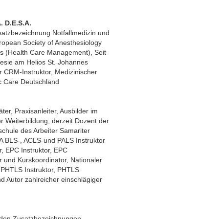
. D.E.S.A.
usatzbezeichnung Notfallmedizin und
ropean Society of Anesthesiology
rts (Health Care Management), Seit
hesie am Helios St. Johannes
ter CRM-Instruktor, Medizinischer
c Care Deutschland
ter, Praxisanleiter, Ausbilder im
r Weiterbildung, derzeit Dozent der
chule des Arbeiter Samariter
 BLS-, ACLS-und PALS Instruktor
r, EPC Instruktor, EPC
 und Kurskoordinator, Nationaler
 PHTLS Instruktor, PHTLS
 Autor zahlreicher einschlägiger
t den Zusatzbezeichnungen