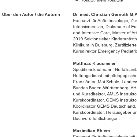
Notärztinnen/Notärzte
Über den Autor / die Autorin
Dr. med. Christian Gernoth M.A
Facharzt für Anästhesiologie, Z
Intensivmedizin, Diplomate of Eu
and Intensive Care, Master of A
2019 Sektionsleiter Kinderanäst
Klinikum in Duisburg, Zertifizier
Kursdirektor Emergency Pediatri
Matthias Klausmeier
Speditionskaufmann, Notfallsanitä
Rettungsdienst mit pädagogische
Franz Anton Mai Schule, Landess
Bundes Baden-Württemberg, AHA
und Kursdirektor, AMLS Instrukto
Kurskoordinator, GEMS Instruktor
Koordinator GEMS Deutschland,
Kurskoordinator, Herausgeber und
Buchveröffentlichungen.
Maximilian Rhiem
Facharzt für Anästhesiologie mi