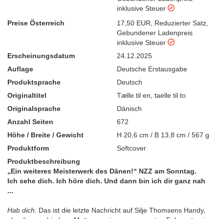
inklusive Steuer
Preise Österreich
17,50 EUR
,
Reduzierter Satz
,
Gebundener Ladenpreis
inklusive Steuer
Erscheinungsdatum
24.12.2025
Auflage
Deutsche Erstausgabe
Produktsprache
Deutsch
Originaltitel
Tælle til en, taelle til to
Originalsprache
Dänisch
Anzahl Seiten
672
Höhe / Breite / Gewicht
H 20,6 cm / B 13,8 cm / 567 g
Produktform
Softcover
Produktbeschreibung
„Ein weiteres Meisterwerk des Dänen!“ NZZ am Sonntag.
Ich sehe dich. Ich höre dich. Und dann bin ich dir ganz nah
...
Hab dich
. Das ist die letzte Nachricht auf Silje Thomsens Handy,