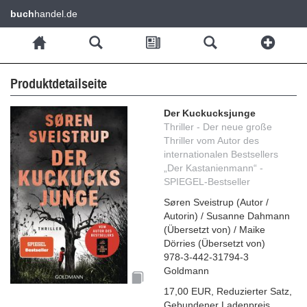
buch
handel.de
Produktdetailseite
Der Kuckucksjunge
Thriller - Der neue große
Thriller vom Autor des
internationalen Bestsellers
„Der Kastanienmann“ -
SPIEGEL-Bestseller
Søren Sveistrup
(
Autor /
Autorin
)
/
Susanne Dahmann
(
Übersetzt von
)
/
Maike
Dörries
(
Übersetzt von
)
978-3-442-31794-3
Goldmann
17,00 EUR
,
Reduzierter Satz
,
Gebundener Ladenpreis