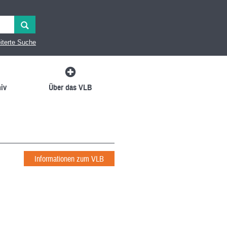
iterte Suche
iv
Über das VLB
Informationen zum VLB