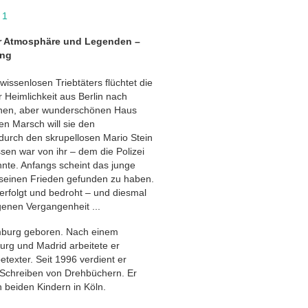
 1
ler Atmosphäre und Legenden –
ung
issenlosen Triebtäters flüchtet die
r Heimlichkeit aus Berlin nach
leinen, aber wunderschönen Haus
en Marsch will sie den
urch den skrupellosen Mario Stein
en war von ihr – dem die Polizei
nte. Anfangs scheint das junge
s seinen Frieden gefunden zu haben.
verfolgt und bedroht – und diesmal
genen Vergangenheit ...
mburg geboren. Nach einem
rg und Madrid arbeitete er
etexter. Seit 1996 verdient er
 Schreiben von Drehbüchern. Er
 beiden Kindern in Köln.