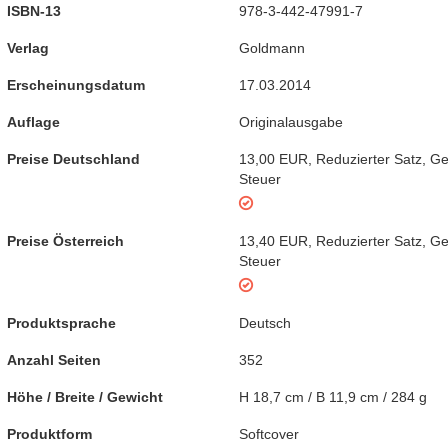
ISBN-13
978-3-442-47991-7
Verlag
Goldmann
Erscheinungsdatum
17.03.2014
Auflage
Originalausgabe
Preise Deutschland
13,00 EUR
,
Reduzierter Satz
,
Ge
Steuer
Preise Österreich
13,40 EUR
,
Reduzierter Satz
,
Ge
Steuer
Produktsprache
Deutsch
Anzahl Seiten
352
Höhe / Breite / Gewicht
H 18,7 cm / B 11,9 cm / 284 g
Produktform
Softcover