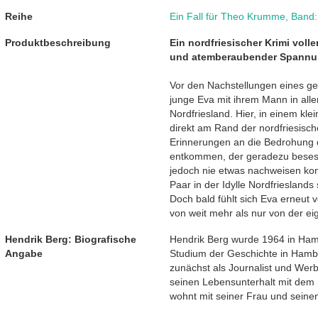
Reihe
Ein Fall für Theo Krumme
,
Band:
Produktbeschreibung
Ein nordfriesischer Krimi vol
und atemberaubender Spann
Vor den Nachstellungen eines gew
junge Eva mit ihrem Mann in alle
Nordfriesland. Hier, in einem k
direkt am Rand der nordfriesisch
Erinnerungen an die Bedrohung d
entkommen, der geradezu besess
jedoch nie etwas nachweisen kon
Paar in der Idylle Nordfriesland
Doch bald fühlt sich Eva erneut 
von weit mehr als nur von der ei
Hendrik Berg: Biografische
Hendrik Berg wurde 1964 in Ha
Angabe
Studium der Geschichte in Hambu
zunächst als Journalist und Werb
seinen Lebensunterhalt mit dem
wohnt mit seiner Frau und seinen