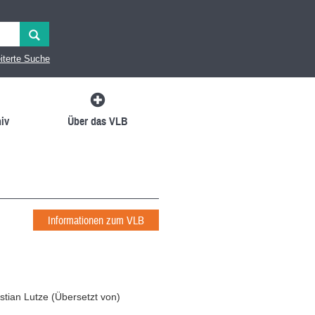
iterte Suche
iv
Über das VLB
Informationen zum VLB
istian Lutze
(
Übersetzt von
)