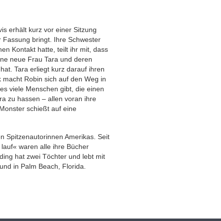
s erhält kurz vor einer Sitzung
er Fassung bringt. Ihre Schwester
en Kontakt hatte, teilt ihr mit, dass
eine neue Frau Tara und deren
at. Tara erliegt kurz darauf ihren
 macht Robin sich auf den Weg in
s es viele Menschen gibt, die einen
ra zu hassen – allen voran ihre
 Monster schießt auf eine
n Spitzenautorinnen Amerikas. Seit
 lauf« waren alle ihre Bücher
lding hat zwei Töchter und lebt mit
und in Palm Beach, Florida.