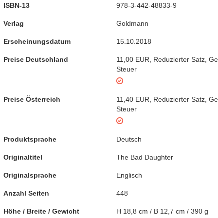
ISBN-13
978-3-442-48833-9
Verlag
Goldmann
Erscheinungsdatum
15.10.2018
Preise Deutschland
11,00 EUR
,
Reduzierter Satz
,
Ge
Steuer
Preise Österreich
11,40 EUR
,
Reduzierter Satz
,
Ge
Steuer
Produktsprache
Deutsch
Originaltitel
The Bad Daughter
Originalsprache
Englisch
Anzahl Seiten
448
Höhe / Breite / Gewicht
H 18,8 cm / B 12,7 cm / 390 g