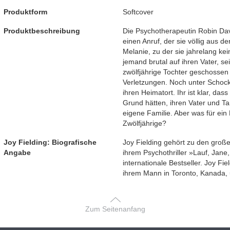
Produktform
Softcover
Produktbeschreibung
Die Psychotherapeutin Robin Davi
einen Anruf, der sie völlig aus d
Melanie, zu der sie jahrelang kein
jemand brutal auf ihren Vater, s
zwölfjährige Tochter geschossen h
Verletzungen. Noch unter Schock
ihren Heimatort. Ihr ist klar, das
Grund hätten, ihren Vater und Ta
eigene Familie. Aber was für ein
Zwölfjährige?
Joy Fielding: Biografische
Joy Fielding gehört zu den große
Angabe
ihrem Psychothriller »Lauf, Jane,
internationale Bestseller. Joy Fie
ihrem Mann in Toronto, Kanada, 
Zum Seitenanfang