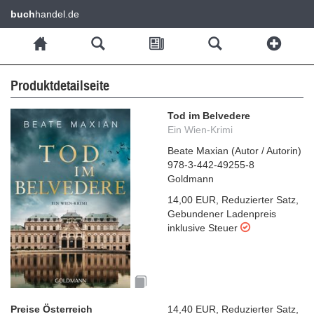
buch
handel.de
Produktdetailseite
Tod im Belvedere
Ein Wien-Krimi
Beate Maxian
(
Autor / Autorin
)
978-3-442-49255-8
Goldmann
14,00 EUR
,
Reduzierter Satz
,
Gebundener Ladenpreis
inklusive Steuer
Preise Österreich
14,40 EUR
,
Reduzierter Satz
,