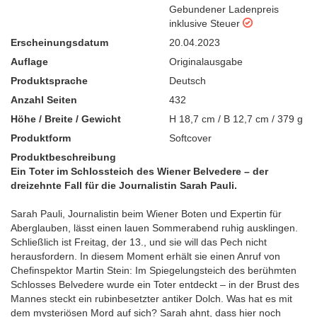
Gebundener Ladenpreis
inklusive Steuer
Erscheinungsdatum
20.04.2023
Auflage
Originalausgabe
Produktsprache
Deutsch
Anzahl Seiten
432
Höhe / Breite / Gewicht
H 18,7 cm / B 12,7 cm / 379 g
Produktform
Softcover
Produktbeschreibung
Ein Toter im Schlossteich des Wiener Belvedere – der
dreizehnte Fall für die Journalistin Sarah Pauli.
Sarah Pauli, Journalistin beim Wiener Boten und Expertin für
Aberglauben, lässt einen lauen Sommerabend ruhig ausklingen.
Schließlich ist Freitag, der 13., und sie will das Pech nicht
herausfordern. In diesem Moment erhält sie einen Anruf von
Chefinspektor Martin Stein: Im Spiegelungsteich des berühmten
Schlosses Belvedere wurde ein Toter entdeckt – in der Brust des
Mannes steckt ein rubinbesetzter antiker Dolch. Was hat es mit
dem mysteriösen Mord auf sich? Sarah ahnt, dass hier noch