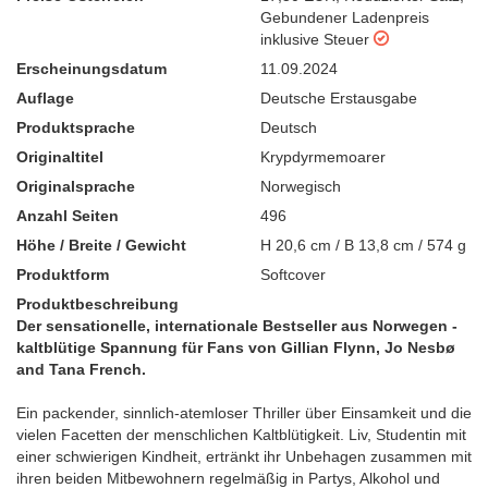
Gebundener Ladenpreis
inklusive Steuer
Erscheinungsdatum
11.09.2024
Auflage
Deutsche Erstausgabe
Produktsprache
Deutsch
Originaltitel
Krypdyrmemoarer
Originalsprache
Norwegisch
Anzahl Seiten
496
Höhe / Breite / Gewicht
H 20,6 cm / B 13,8 cm / 574 g
Produktform
Softcover
Produktbeschreibung
Der sensationelle, internationale Bestseller aus Norwegen -
kaltblütige Spannung für Fans von Gillian Flynn, Jo Nesbø
and Tana French.
Ein packender, sinnlich-atemloser Thriller über Einsamkeit und die
vielen Facetten der menschlichen Kaltblütigkeit. Liv, Studentin mit
einer schwierigen Kindheit, ertränkt ihr Unbehagen zusammen mit
ihren beiden Mitbewohnern regelmäßig in Partys, Alkohol und