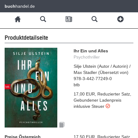
buch
handel.de
Produktdetailseite
Ihr Ein und Alles
Psychothriller
Silje Ulstein
(
Autor / Autorin
)
/
Max Stadler
(
Übersetzt von
)
978-3-442-77249-0
btb
17,00 EUR
,
Reduzierter Satz
,
Gebundener Ladenpreis
inklusive Steuer
Preise Österreich
17,50 EUR
,
Reduzierter Satz
,