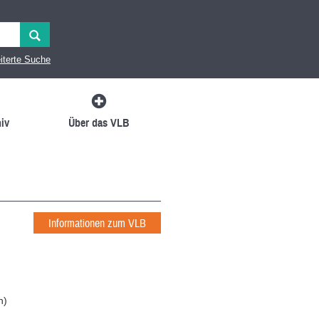
iterte Suche
iv
Über das VLB
Informationen zum VLB
n
)