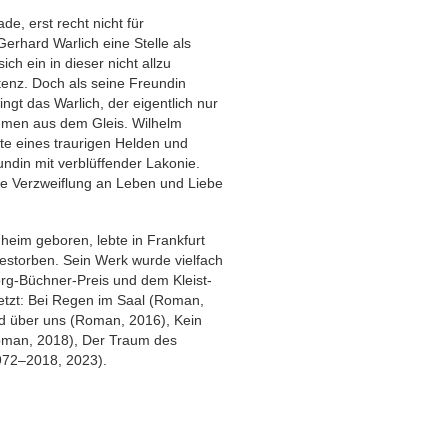
e, erst recht nicht für
 Gerhard Warlich eine Stelle als
ch ein in dieser nicht allzu
tenz. Doch als seine Freundin
ingt das Warlich, der eigentlich nur
mmen aus dem Gleis. Wilhelm
te eines traurigen Helden und
undin mit verblüffender Lakonie.
he Verzweiflung an Leben und Liebe
eim geboren, lebte in Frankfurt
estorben. Sein Werk wurde vielfach
rg-Büchner-Preis und dem Kleist-
letzt: Bei Regen im Saal (Roman,
d über uns (Roman, 2016), Kein
Roman, 2018), Der Traum des
972–2018, 2023).