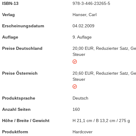
ISBN-13
978-3-446-23265-5
Verlag
Hanser, Carl
Erscheinungsdatum
04.02.2009
Auflage
9. Auflage
Preise Deutschland
20,00 EUR
,
Reduzierter Satz
,
Ge
Steuer
Preise Österreich
20,60 EUR
,
Reduzierter Satz
,
Ge
Steuer
Produktsprache
Deutsch
Anzahl Seiten
160
Höhe / Breite / Gewicht
H 21,1 cm / B 13,2 cm / 275 g
Produktform
Hardcover