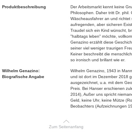
Produktbeschreibung
Der Arbeitsmarkt kennt keine Gnad
Philosophen. Daher tritt Dr. phil.
Wäscheausfahrer an und richtet si
aufregenden, aber sicheren Exis
Traudel sich ein Kind wünscht, br
"halbtags leben" möchte, vollko
Genazino erzählt diese Geschich
seiner viel weniger traurigen Fre
Keiner beschreibt die menschlic
so ironisch und brillant wie er.
Wilhelm Genazino:
Wilhelm Genazino, 1943 in Mannh
Biografische Angabe
und ist dort im Dezember 2018 g
ausgezeichnet, u.a. mit dem Geo
Preis. Bei Hanser erschienen zu
2014), Außer uns spricht nieman
Geld, keine Uhr, keine Mütze (
Beobachters (Aufzeichnungen 1
Zum Seitenanfang