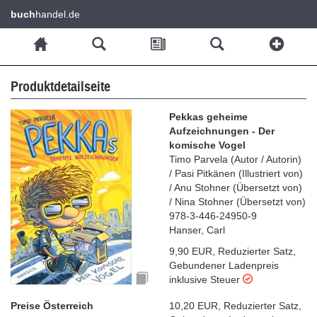
buch
handel.de
Produktdetailseite
Pekkas geheime
Aufzeichnungen - Der
komische Vogel
Timo Parvela
(
Autor / Autorin
)
/
Pasi Pitkänen
(
Illustriert von
)
/
Anu Stohner
(
Übersetzt von
)
/
Nina Stohner
(
Übersetzt von
)
978-3-446-24950-9
Hanser, Carl
9,90 EUR
,
Reduzierter Satz
,
Gebundener Ladenpreis
inklusive Steuer
Preise Österreich
10,20 EUR
,
Reduzierter Satz
,