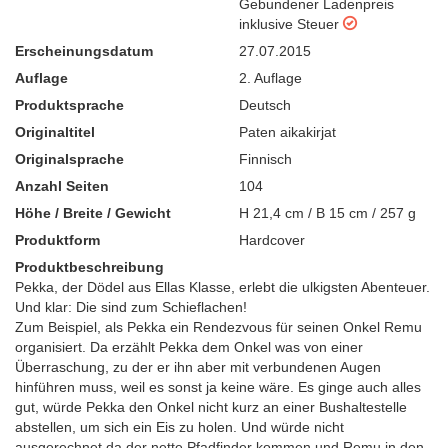
Gebundener Ladenpreis
inklusive Steuer
Erscheinungsdatum
27.07.2015
Auflage
2. Auflage
Produktsprache
Deutsch
Originaltitel
Paten aikakirjat
Originalsprache
Finnisch
Anzahl Seiten
104
Höhe / Breite / Gewicht
H 21,4 cm / B 15 cm / 257 g
Produktform
Hardcover
Produktbeschreibung
Pekka, der Dödel aus Ellas Klasse, erlebt die ulkigsten Abenteuer.
Und klar: Die sind zum Schieflachen!
Zum Beispiel, als Pekka ein Rendezvous für seinen Onkel Remu
organisiert. Da erzählt Pekka dem Onkel was von einer
Überraschung, zu der er ihn aber mit verbundenen Augen
hinführen muss, weil es sonst ja keine wäre. Es ginge auch alles
gut, würde Pekka den Onkel nicht kurz an einer Bushaltestelle
abstellen, um sich ein Eis zu holen. Und würde nicht
ausgerechnet da der nette Pfadfinder kommen und Remu in den