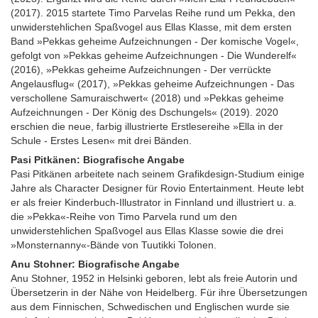
(2017). 2015 startete Timo Parvelas Reihe rund um Pekka, den
unwiderstehlichen Spaßvogel aus Ellas Klasse, mit dem ersten
Band »Pekkas geheime Aufzeichnungen - Der komische Vogel«,
gefolgt von »Pekkas geheime Aufzeichnungen - Die Wunderelf«
(2016), »Pekkas geheime Aufzeichnungen - Der verrückte
Angelausflug« (2017), »Pekkas geheime Aufzeichnungen - Das
verschollene Samuraischwert« (2018) und »Pekkas geheime
Aufzeichnungen - Der König des Dschungels« (2019). 2020
erschien die neue, farbig illustrierte Erstlesereihe »Ella in der
Schule - Erstes Lesen« mit drei Bänden.
Pasi Pitkänen: Biografische Angabe
Pasi Pitkänen arbeitete nach seinem Grafikdesign-Studium einige
Jahre als Character Designer für Rovio Entertainment. Heute lebt
er als freier Kinderbuch-Illustrator in Finnland und illustriert u. a.
die »Pekka«-Reihe von Timo Parvela rund um den
unwiderstehlichen Spaßvogel aus Ellas Klasse sowie die drei
»Monsternanny«-Bände von Tuutikki Tolonen.
Anu Stohner: Biografische Angabe
Anu Stohner, 1952 in Helsinki geboren, lebt als freie Autorin und
Übersetzerin in der Nähe von Heidelberg. Für ihre Übersetzungen
aus dem Finnischen, Schwedischen und Englischen wurde sie