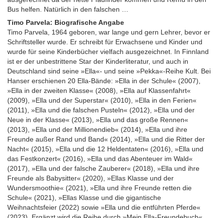
Bus helfen. Natürlich in den falschen …
Timo Parvela: Biografische Angabe
Timo Parvela, 1964 geboren, war lange und gern Lehrer, bevor er
Schriftsteller wurde. Er schreibt für Erwachsene und Kinder und
wurde für seine Kinderbücher vielfach ausgezeichnet. In Finnland
ist er der unbestrittene Star der Kinderliteratur, und auch in
Deutschland sind seine »Ella«- und seine »Pekka«-Reihe Kult. Bei
Hanser erschienen 20 Ella-Bände: »Ella in der Schule« (2007),
»Ella in der zweiten Klasse« (2008), »Ella auf Klassenfahrt«
(2009), »Ella und der Superstar« (2010), »Ella in den Ferien«
(2011), »Ella und die falschen Pusteln« (2012), »Ella und der
Neue in der Klasse« (2013), »Ella und das große Rennen«
(2013), »Ella und der Millionendieb« (2014), »Ella und ihre
Freunde außer Rand und Band« (2014), »Ella und die Ritter der
Nacht« (2015), »Ella und die 12 Heldentaten« (2016), »Ella und
das Festkonzert« (2016), »Ella und das Abenteuer im Wald«
(2017), »Ella und der falsche Zauberer« (2018), »Ella und ihre
Freunde als Babysitter« (2020), »Ellas Klasse und der
Wundersmoothie« (2021), »Ella und ihre Freunde retten die
Schule« (2021), »Ellas Klasse und die gigantische
Weihnachtsfeier (2022) sowie »Ella und die entführten Pferde«
(2023). Ergänzt wird die Reihe durch »Mein Ella-Freundebuch«