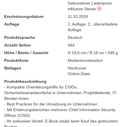
Gebundener Ladenpreis
inklusive Steuer
Erscheinungsdatum
11.10.2024
Auflage
2. Auflage
,
2., überarbeitete
Auflage
Produktsprache
Deutsch
Anzahl Seiten
444
Höhe / Breite / Gewicht
H 24,6 cm / B 18 cm / 948 g
Produktform
Medienkombination
Beilagen
Hardcover
Online-Datei
Produktbeschreibung
- Kompakte Orientierungshilfe für CISOs,
Sicherheitsverantwortliche in Unternehmen, Projektleitende, IT-
Berater:innen
- Best Practices für die Umsetzung im Unternehmen
- Mit Erfahrungsberichten mehrerer Chief Information Security
Officer (CISO)
- Ihr exklusiver Vorteil: E-Book inside beim Kauf des gedruckten
Buches