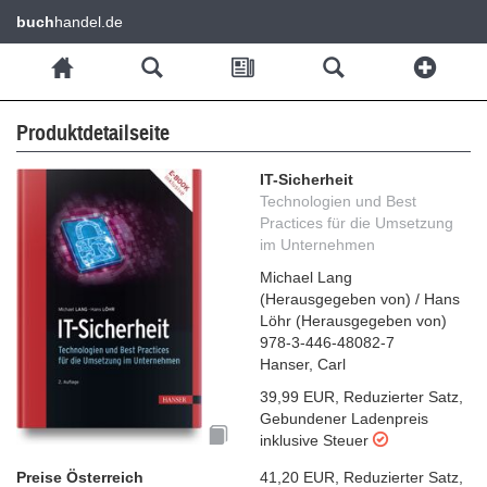
buch
handel.de
Produktdetailseite
IT-Sicherheit
Technologien und Best
Practices für die Umsetzung
im Unternehmen
Michael Lang
(
Herausgegeben von
)
/
Hans
Löhr
(
Herausgegeben von
)
978-3-446-48082-7
Hanser, Carl
39,99 EUR
,
Reduzierter Satz
,
Gebundener Ladenpreis
inklusive Steuer
Preise Österreich
41,20 EUR
,
Reduzierter Satz
,