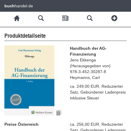
buch
handel.de
Produktdetailseite
Handbuch der AG-
Finanzierung
Jens Ekkenga
(
Herausgegeben von
)
978-3-452-30287-8
Heymanns, Carl
ca.
249,00 EUR
,
Reduzierter
Satz
,
Gebundener Ladenpreis
inklusive Steuer
Preise Österreich
ca.
256,00 EUR
,
Reduzierter
Satz
,
Gebundener Ladenpreis