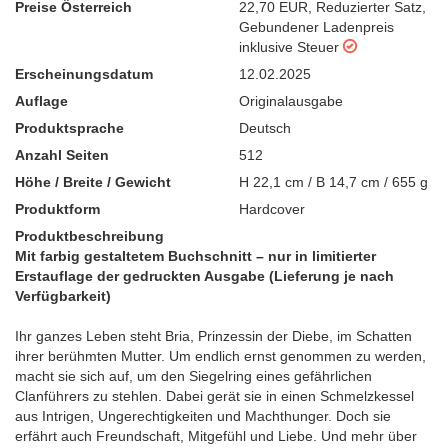
Preise Österreich
22,70 EUR
,
Reduzierter Satz
,
Gebundener Ladenpreis
inklusive Steuer
Erscheinungsdatum
12.02.2025
Auflage
Originalausgabe
Produktsprache
Deutsch
Anzahl Seiten
512
Höhe / Breite / Gewicht
H 22,1 cm / B 14,7 cm / 655 g
Produktform
Hardcover
Produktbeschreibung
Mit farbig gestaltetem Buchschnitt – nur in limitierter
Erstauflage der gedruckten Ausgabe (Lieferung je nach
Verfügbarkeit)
Ihr ganzes Leben steht Bria, Prinzessin der Diebe, im Schatten
ihrer berühmten Mutter. Um endlich ernst genommen zu werden,
macht sie sich auf, um den Siegelring eines gefährlichen
Clanführers zu stehlen. Dabei gerät sie in einen Schmelzkessel
aus Intrigen, Ungerechtigkeiten und Machthunger. Doch sie
erfährt auch Freundschaft, Mitgefühl und Liebe. Und mehr über