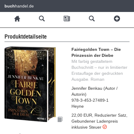
buch
handel.de
Produktdetailseite
Fairiegolden Town – Die
Prinzessin der Diebe
Mit farbig gestaltetem
Buchschnitt – nur in limitierter
Erstauflage der gedruckten
Ausgabe. Roman
Jennifer Benkau
(
Autor /
Autorin
)
978-3-453-27489-1
Heyne
22,00 EUR
,
Reduzierter Satz
,
Gebundener Ladenpreis
inklusive Steuer