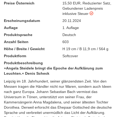
Preise Österreich
15,50 EUR
,
Reduzierter Satz
,
Gebundener Ladenpreis
inklusive Steuer
Erscheinungsdatum
20.11.2024
Auflage
1. Auflage
Produktsprache
Deutsch
Anzahl Seiten
603
Höhe / Breite / Gewicht
H 19 cm / B 11,9 cm / 564 g
Produktform
Softcover
Produktbeschreibung
»Angela Steidele bringt die Epoche der Aufklärung zum
Leuchten.« Denis Scheck
Leipzig im 18. Jahrhundert, seiner glänzendsten Zeit. Von den
Messen tragen die Händler nicht nur Waren, sondern auch Ideen
nach ganz Europa. Johann Sebastian Bach vermisst das
Universum in Tönen, unterstützt von seiner Frau, der
Kammersängerin Anna Magdalena, und seiner ältesten Tochter
Dorothea. Derweil erforscht das Ehepaar Gottsched die deutsche
Sprache und verbreitet unermüdlich das Licht der Aufklärung.