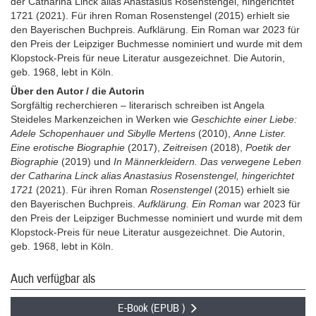
der Catharina Linck alias Anastasius Rosenstengel, hingerichtet
1721 (2021). Für ihren Roman Rosenstengel (2015) erhielt sie
den Bayerischen Buchpreis. Aufklärung. Ein Roman war 2023 für
den Preis der Leipziger Buchmesse nominiert und wurde mit dem
Klopstock-Preis für neue Literatur ausgezeichnet. Die Autorin,
geb. 1968, lebt in Köln.
Über den Autor / die Autorin
Sorgfältig recherchieren – literarisch schreiben ist Angela
Steideles Markenzeichen in Werken wie
Geschichte einer Liebe:
Adele Schopenhauer und Sibylle Mertens
(2010),
Anne Lister.
Eine erotische Biographie
(2017),
Zeitreisen
(2018),
Poetik der
Biographie
(2019) und
In Männerkleidern. Das verwegene Leben
der Catharina Linck alias Anastasius Rosenstengel, hingerichtet
1721
(2021). Für ihren Roman
Rosenstengel
(2015) erhielt sie
den Bayerischen Buchpreis.
Aufklärung. Ein Roman
war 2023 für
den Preis der Leipziger Buchmesse nominiert und wurde mit dem
Klopstock-Preis für neue Literatur ausgezeichnet. Die Autorin,
geb. 1968, lebt in Köln.
Auch verfügbar als
E-Book (EPUB )