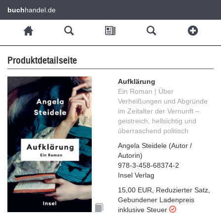
buch
handel.de
Produktdetailseite
Aufklärung
Ein Roman | Über
Verheißungen und Abgründe
im Zeitalter der Vernunft –
geistreich, hellsichtig und
überraschend politisch
Angela Steidele
(
Autor /
Autorin
)
978-3-458-68374-2
Insel Verlag
15,00 EUR
,
Reduzierter Satz
,
Gebundener Ladenpreis
inklusive Steuer