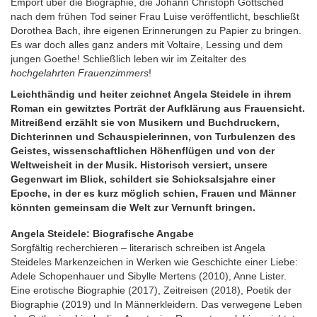
Empört über die Biographie, die Johann Christoph Gottsched
nach dem frühen Tod seiner Frau Luise veröffentlicht, beschließt
Dorothea Bach, ihre eigenen Erinnerungen zu Papier zu bringen.
Es war doch alles ganz anders mit Voltaire, Lessing und dem
jungen Goethe! Schließlich leben wir im Zeitalter des
hochgelahrten Frauenzimmers
!
Leichthändig und heiter zeichnet Angela Steidele in ihrem
Roman ein gewitztes Porträt der Aufklärung aus Frauensicht.
Mitreißend erzählt sie von Musikern und Buchdruckern,
Dichterinnen und Schauspielerinnen, von Turbulenzen des
Geistes, wissenschaftlichen Höhenflügen und von der
Weltweisheit in der Musik. Historisch versiert, unsere
Gegenwart im Blick, schildert sie Schicksalsjahre einer
Epoche, in der es kurz möglich schien, Frauen und Männer
könnten gemeinsam die Welt zur Vernunft bringen.
Angela Steidele: Biografische Angabe
Sorgfältig recherchieren – literarisch schreiben ist Angela
Steideles Markenzeichen in Werken wie Geschichte einer Liebe:
Adele Schopenhauer und Sibylle Mertens (2010), Anne Lister.
Eine erotische Biographie (2017), Zeitreisen (2018), Poetik der
Biographie (2019) und In Männerkleidern. Das verwegene Leben