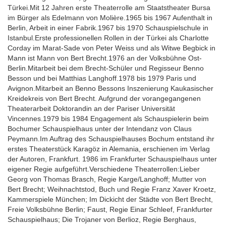
Türkei.Mit 12 Jahren erste Theaterrolle am Staatstheater Bursa
im Bürger als Edelmann von Molière.1965 bis 1967 Aufenthalt in
Berlin, Arbeit in einer Fabrik.1967 bis 1970 Schauspielschule in
Istanbul.Erste professionellen Rollen in der Türkei als Charlotte
Corday im Marat-Sade von Peter Weiss und als Witwe Begbick in
Mann ist Mann von Bert Brecht.1976 an der Volksbühne Ost-
Berlin.Mitarbeit bei dem Brecht-Schüler und Regisseur Benno
Besson und bei Matthias Langhoff.1978 bis 1979 Paris und
Avignon.Mitarbeit an Benno Bessons Inszenierung Kaukasischer
Kreidekreis von Bert Brecht. Aufgrund der vorangegangenen
Theaterarbeit Doktorandin an der Pariser Universität
Vincennes.1979 bis 1984 Engagement als Schauspielerin beim
Bochumer Schauspielhaus unter der Intendanz von Claus
Peymann.Im Auftrag des Schauspielhauses Bochum entstand ihr
erstes Theaterstück Karagöz in Alemania, erschienen im Verlag
der Autoren, Frankfurt. 1986 im Frankfurter Schauspielhaus unter
eigener Regie aufgeführt.Verschiedene Theaterrollen:Lieber
Georg von Thomas Brasch, Regie Karge/Langhoff; Mutter von
Bert Brecht; Weihnachtstod, Buch und Regie Franz Xaver Kroetz,
Kammerspiele München; Im Dickicht der Städte von Bert Brecht,
Freie Volksbühne Berlin; Faust, Regie Einar Schleef, Frankfurter
Schauspielhaus; Die Trojaner von Berlioz, Regie Berghaus,