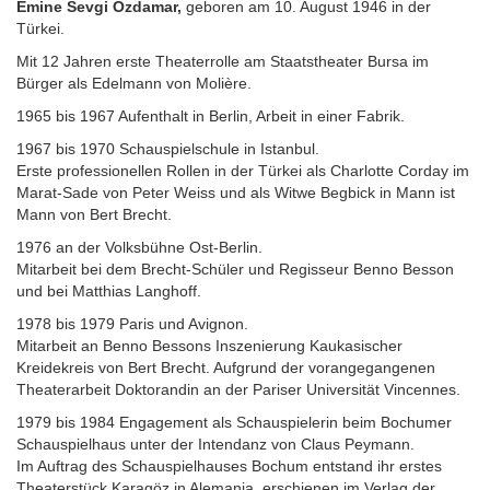
Emine Sevgi Özdamar,
geboren am 10. August 1946 in der
Türkei.
Mit 12 Jahren erste Theaterrolle am Staatstheater Bursa im
Bürger als Edelmann von Molière.
1965 bis 1967 Aufenthalt in Berlin, Arbeit in einer Fabrik.
1967 bis 1970 Schauspielschule in Istanbul.
Erste professionellen Rollen in der Türkei als Charlotte Corday im
Marat-Sade von Peter Weiss und als Witwe Begbick in Mann ist
Mann von Bert Brecht.
1976 an der Volksbühne Ost-Berlin.
Mitarbeit bei dem Brecht-Schüler und Regisseur Benno Besson
und bei Matthias Langhoff.
1978 bis 1979 Paris und Avignon.
Mitarbeit an Benno Bessons Inszenierung Kaukasischer
Kreidekreis von Bert Brecht. Aufgrund der vorangegangenen
Theaterarbeit Doktorandin an der Pariser Universität Vincennes.
1979 bis 1984 Engagement als Schauspielerin beim Bochumer
Schauspielhaus unter der Intendanz von Claus Peymann.
Im Auftrag des Schauspielhauses Bochum entstand ihr erstes
Theaterstück Karagöz in Alemania, erschienen im Verlag der