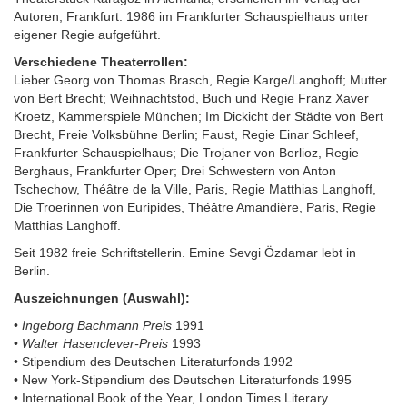
Autoren, Frankfurt. 1986 im Frankfurter Schauspielhaus unter
eigener Regie aufgeführt.
Verschiedene Theaterrollen:
Lieber Georg von Thomas Brasch, Regie Karge/Langhoff; Mutter
von Bert Brecht; Weihnachtstod, Buch und Regie Franz Xaver
Kroetz, Kammerspiele München; Im Dickicht der Städte von Bert
Brecht, Freie Volksbühne Berlin; Faust, Regie Einar Schleef,
Frankfurter Schauspielhaus; Die Trojaner von Berlioz, Regie
Berghaus, Frankfurter Oper; Drei Schwestern von Anton
Tschechow, Théâtre de la Ville, Paris, Regie Matthias Langhoff,
Die Troerinnen von Euripides, Théâtre Amandière, Paris, Regie
Matthias Langhoff.
Seit 1982 freie Schriftstellerin. Emine Sevgi Özdamar lebt in
Berlin.
Auszeichnungen (Auswahl):
•
Ingeborg Bachmann Preis
1991
•
Walter Hasenclever-Preis
1993
• Stipendium des Deutschen Literaturfonds 1992
• New York-Stipendium des Deutschen Literaturfonds 1995
• International Book of the Year, London Times Literary