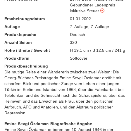
Gebundener Ladenpreis
inklusive Steuer
Erscheinungsdatum
01.01.2002
Auflage
7. Auflage
,
7. Auflage
Produktsprache
Deutsch
Anzahl Seiten
320
Höhe / Breite / Gewicht
H 19,1 cm / B 12,5 cm / 241 g
Produktform
Softcover
Produktbeschreibung
Die mutige Reise einer Wandererin zwischen zwei Welten: Die
Georg-Büchner-Preisträgerin Emine Sevgi Özdamar erzählt mit
scharfem Blick und poetischer Zunge vom Leben einer jungen
Türkin im Berlin und Istanbul von 1968, über die Fabrikarbeit bei
Telefunken und die Sehnsucht nach der Schauspielerei, über das
Heimweh und das Erwachen als Frau, über den politischen
Aufbruch, APO und Anatolien, und den Alptraum politischer
Repression.
Emine Sevgi Özdamar: Biografische Angabe
Emine Sevgi Özdamar, geboren am 10. August 1946 in der