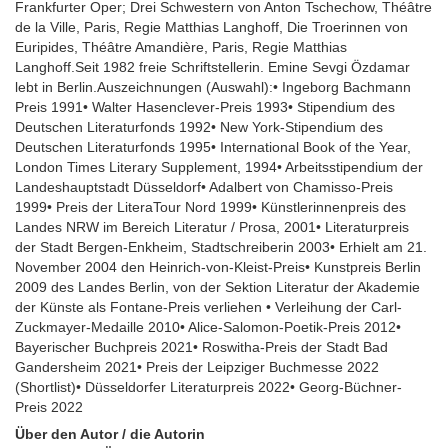
Frankfurter Oper; Drei Schwestern von Anton Tschechow, Théâtre
de la Ville, Paris, Regie Matthias Langhoff, Die Troerinnen von
Euripides, Théâtre Amandière, Paris, Regie Matthias
Langhoff.Seit 1982 freie Schriftstellerin. Emine Sevgi Özdamar
lebt in Berlin.Auszeichnungen (Auswahl):• Ingeborg Bachmann
Preis 1991• Walter Hasenclever-Preis 1993• Stipendium des
Deutschen Literaturfonds 1992• New York-Stipendium des
Deutschen Literaturfonds 1995• International Book of the Year,
London Times Literary Supplement, 1994• Arbeitsstipendium der
Landeshauptstadt Düsseldorf• Adalbert von Chamisso-Preis
1999• Preis der LiteraTour Nord 1999• Künstlerinnenpreis des
Landes NRW im Bereich Literatur / Prosa, 2001• Literaturpreis
der Stadt Bergen-Enkheim, Stadtschreiberin 2003• Erhielt am 21.
November 2004 den Heinrich-von-Kleist-Preis• Kunstpreis Berlin
2009 des Landes Berlin, von der Sektion Literatur der Akademie
der Künste als Fontane-Preis verliehen • Verleihung der Carl-
Zuckmayer-Medaille 2010• Alice-Salomon-Poetik-Preis 2012•
Bayerischer Buchpreis 2021• Roswitha-Preis der Stadt Bad
Gandersheim 2021• Preis der Leipziger Buchmesse 2022
(Shortlist)• Düsseldorfer Literaturpreis 2022• Georg-Büchner-
Preis 2022
Über den Autor / die Autorin