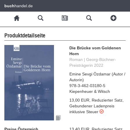
buch
handel.de
Produktdetailseite
Die Brücke vom Goldenen
Horn
Roman | Georg-Büchner-
Preisträgerin 2022
Emine Sevgi Özdamar
(
Autor /
Autorin
)
978-3-462-03180-5
Kiepenheuer & Witsch
13,00 EUR
,
Reduzierter Satz
,
Gebundener Ladenpreis
inklusive Steuer
Preise Österreich
13,40 EUR
,
Reduzierter Satz
,