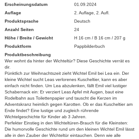
Erscheinungsdatum
01.09.2024
Auflage
2. Auflage
,
2. Aufl.
Produktsprache
Deutsch
Anzahl Seiten
24
Höhe / Breite / Gewicht
H 16 cm / B 16 cm / 207 g
Produktform
Pappbilderbuch
Produktbeschreibung
Wer wohnt da hinter der Wichteltür? Diese Geschichte verrät es
dir.
Pünktlich zur Weihnachtszeit zieht Wichtel Emil bei Lea ein. Der
kleine Wichtel sucht Leas verlorenes Kuscheltier, kann es aber
einfach nicht finden. Um Lea abzulenken, fällt Emil viel lustiger
Schabernack ein: Er verziert Leas Apfel mit Augen, baut eine
Rodelbahn aus Toilettenpapier und tauscht die Kerzen im
Adventskranz heimlich gegen Karotten. Ob er das Kuscheltier am
Ende findet? Eine lustige und zugleich rührende
Wichtelgeschichte für Kinder ab 3 Jahren.
Perfekter Einstieg in den Wichteltüren-Brauch für die Kleinsten:
Die humorvolle Geschichte rund um den kleinen Wichtel Emil lässt
alle in den Zauber der Wichteltür eintauchen. Denn wie alle