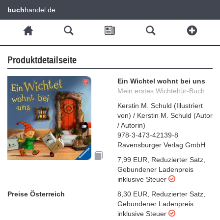
buch
handel.de
Produktdetailseite
Ein Wichtel wohnt bei uns
Mein erstes Wichteltür-Buch
Kerstin M. Schuld
(
Illustriert
von
)
/
Kerstin M. Schuld
(
Autor
/ Autorin
)
978-3-473-42139-8
Ravensburger Verlag GmbH
7,99 EUR
,
Reduzierter Satz
,
Gebundener Ladenpreis
inklusive Steuer
Preise Österreich
8,30 EUR
,
Reduzierter Satz
,
Gebundener Ladenpreis
inklusive Steuer