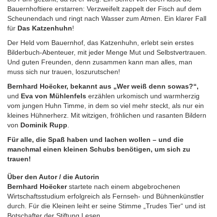
Bauernhoftiere erstarren: Verzweifelt zappelt der Fisch auf dem
Scheunendach und ringt nach Wasser zum Atmen. Ein klarer Fall
für
Das Katzenhuhn
!
Der Held vom Bauernhof, das Katzenhuhn, erlebt sein erstes
Bilderbuch-Abenteuer, mit jeder Menge Mut und Selbstvertrauen.
Und guten Freunden, denn zusammen kann man alles, man
muss sich nur trauen, loszurutschen!
Bernhard Hoëcker, bekannt aus „Wer weiß denn sowas?“,
und
Eva von Mühlenfels
erzählen urkomisch und warmherzig
vom jungen Huhn Timme, in dem so viel mehr steckt, als nur ein
kleines Hühnerherz. Mit witzigen, fröhlichen und rasanten Bildern
von
Dominik Rupp
.
Für alle, die Spaß haben und lachen wollen – und die
manchmal einen kleinen Schubs benötigen, um sich zu
trauen!
Über den Autor / die Autorin
Bernhard Hoëcker
startete nach einem abgebrochenen
Wirtschaftsstudium erfolgreich als Fernseh- und Bühnenkünstler
durch. Für die Kleinen leiht er seine Stimme „Trudes Tier“ und ist
Botschafter der Stiftung Lesen.