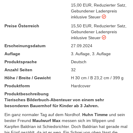
15,00 EUR
,
Reduzierter Satz
,
Gebundener Ladenpreis
inklusive Steuer
Preise Österreich
15,50 EUR
,
Reduzierter Satz
,
Gebundener Ladenpreis
inklusive Steuer
Erscheinungsdatum
27.09.2024
Auflage
3. Auflage
,
3. Auflage
Produktsprache
Deutsch
Anzahl Seiten
32
Höhe / Breite / Gewicht
H 30 cm / B 23,2 cm / 399 g
Produktform
Hardcover
Produktbeschreibung
Tierisches Bilderbuch-Abenteuer von einem sehr
besonderen Bauernhof für Kinder ab 3 Jahren.
Ein ganz normaler Tag auf dem Nordhof.
Huhn Timme
und sein
bester Freund
Maulwurf Max
messen sich im Wippen und
Karpfen Baldrian ist Schiedsrichter. Doch Baldrian hat gerade mal
bis Fünf gezählt, da ist er weg. Ein Schrei von oben lässt die