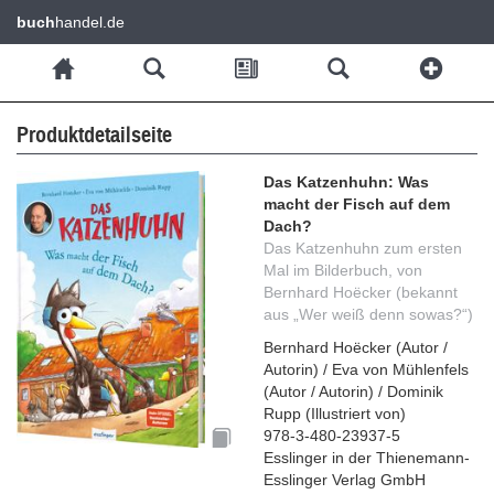
buch
handel.de
Produktdetailseite
Das Katzenhuhn: Was
macht der Fisch auf dem
Dach?
Das Katzenhuhn zum ersten
Mal im Bilderbuch, von
Bernhard Hoëcker (bekannt
aus „Wer weiß denn sowas?“)
Bernhard Hoëcker
(
Autor /
Autorin
)
/
Eva von Mühlenfels
(
Autor / Autorin
)
/
Dominik
Rupp
(
Illustriert von
)
978-3-480-23937-5
Esslinger in der Thienemann-
Esslinger Verlag GmbH