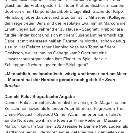
gleich auf die Probe gestellt: Ein toter Krabbenfischer, in seinem
Boot von einer Harpune durchbohrt. Eigentlich Sache der Kripo
Flensburg, aber da sonst nichts zu tun ist … Mit seinen Kollegen,
dem regeltreuen Jens und der resoluten Eva, nimmt Marconi die
Ermittlungen auf, während er zu Hause «Spaghetti Krabbonara»
für die Kinder kocht und sich mit dem Jugendamt herumschlägt.
Dabei ist mit mehreren heißen Fährten im Mordfall schon genug
zu tun: Hat Elektrofischer Henning Voss den Toten auf dem
Gewissen, weil er ihm ins Gehege kam? Oder hat eine
Umweltschutzorganisation ihre Finger im Spiel, der die
Schleppnetzfischerei gegen den Strich geht?
«Menschlich, melancholisch, witzig und immer hart am Meer
– Marconi hat der Nordsee gerade noch gefehlt!»
Sven
Stricker
Daniele Palu: Biografische Angabe
Daniele Palu schreibt als Journalist für viele große Magazine und
Zeitschriften sowie als leitender Autor für den erfolgreichen True-
Crime-Podcast Hollywood Crime. Wann immer er kann, fährt er
an die Nordsee, wo ihm die Idee zur Krimi-Reihe um Massimo
Marconi kam. Im Sommer 2023 residierte Daniele Palu zudem als
Stadtschreiber in Otterndorf, wo er viel über die Eigenheiten der