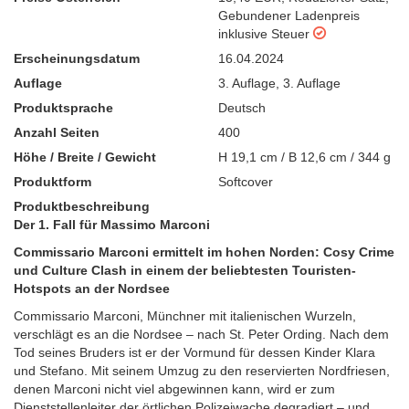
Gebundener Ladenpreis
inklusive Steuer
Erscheinungsdatum
16.04.2024
Auflage
3. Auflage
,
3. Auflage
Produktsprache
Deutsch
Anzahl Seiten
400
Höhe / Breite / Gewicht
H 19,1 cm / B 12,6 cm / 344 g
Produktform
Softcover
Produktbeschreibung
Der 1. Fall für Massimo Marconi
Commissario Marconi ermittelt im hohen Norden: Cosy Crime
und Culture Clash in einem der beliebtesten Touristen-
Hotspots an der Nordsee
Commissario Marconi, Münchner mit italienischen Wurzeln,
verschlägt es an die Nordsee – nach St. Peter Ording. Nach dem
Tod seines Bruders ist er der Vormund für dessen Kinder Klara
und Stefano. Mit seinem Umzug zu den reservierten Nordfriesen,
denen Marconi nicht viel abgewinnen kann, wird er zum
Dienststellenleiter der örtlichen Polizeiwache degradiert – und