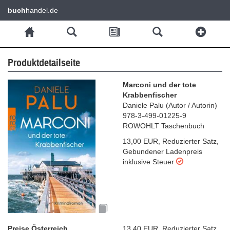
buch
handel.de
Produktdetailseite
Marconi und der tote
Krabbenfischer
Daniele Palu
(
Autor / Autorin
)
978-3-499-01225-9
ROWOHLT Taschenbuch
13,00 EUR
,
Reduzierter Satz
,
Gebundener Ladenpreis
inklusive Steuer
Preise Österreich
13,40 EUR
,
Reduzierter Satz
,