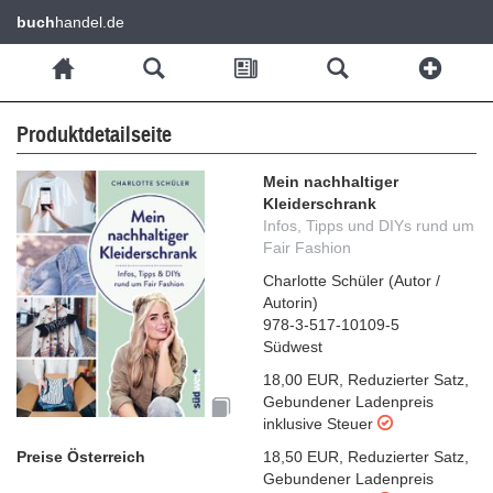
buch
handel.de
Produktdetailseite
Mein nachhaltiger
Kleiderschrank
Infos, Tipps und DIYs rund um
Fair Fashion
Charlotte Schüler
(
Autor /
Autorin
)
978-3-517-10109-5
Südwest
18,00 EUR
,
Reduzierter Satz
,
Gebundener Ladenpreis
inklusive Steuer
Preise Österreich
18,50 EUR
,
Reduzierter Satz
,
Gebundener Ladenpreis