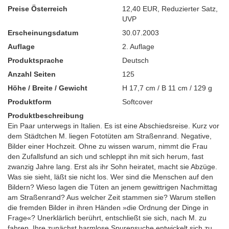
Preise Österreich
12,40 EUR
,
Reduzierter Satz
,
UVP
Erscheinungsdatum
30.07.2003
Auflage
2. Auflage
Produktsprache
Deutsch
Anzahl Seiten
125
Höhe / Breite / Gewicht
H 17,7 cm / B 11 cm / 129 g
Produktform
Softcover
Produktbeschreibung
Ein Paar unterwegs in Italien. Es ist eine Abschiedsreise. Kurz vor
dem Städtchen M. liegen Fototüten am Straßenrand. Negative,
Bilder einer Hochzeit. Ohne zu wissen warum, nimmt die Frau
den Zufallsfund an sich und schleppt ihn mit sich herum, fast
zwanzig Jahre lang. Erst als ihr Sohn heiratet, macht sie Abzüge.
Was sie sieht, läßt sie nicht los. Wer sind die Menschen auf den
Bildern? Wieso lagen die Tüten an jenem gewittrigen Nachmittag
am Straßenrand? Aus welcher Zeit stammen sie? Warum stellen
die fremden Bilder in ihren Händen »die Ordnung der Dinge in
Frage«? Unerklärlich berührt, entschließt sie sich, nach M. zu
fahren. Ihre zunächst harmlose Spurensuche entwickelt sich zu