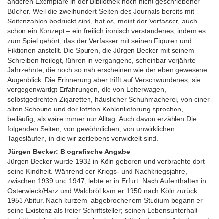
anderen Exemplare in der Bibliothek noch nicht geschriebener
Bücher. Weil die zweihundert Seiten des Journals bereits mit
Seitenzahlen bedruckt sind, hat es, meint der Verfasser, auch
schon ein Konzept – ein freilich ironisch verstandenes, indem es
zum Spiel gehört, das der Verfasser mit seinen Figuren und
Fiktionen anstellt. Die Spuren, die Jürgen Becker mit seinem
Schreiben freilegt, führen in vergangene, scheinbar verjährte
Jahrzehnte, die noch so nah erscheinen wie der eben gewesene
Augenblick. Die Erinnerung aber trifft auf Verschwundenes; sie
vergegenwärtigt Erfahrungen, die von Leiterwagen,
selbstgedrehten Zigaretten, häuslicher Schuhmacherei, von einer
alten Scheune und der letzten Kohlenlieferung sprechen,
beiläufig, als wäre immer nur Alltag. Auch davon erzählen Die
folgenden Seiten, von gewöhnlichen, von unwirklichen
Tagesläufen, in die wir zeitlebens verwickelt sind.
Jürgen Becker: Biografische Angabe
Jürgen Becker wurde 1932 in Köln geboren und verbrachte dort
seine Kindheit. Während der Kriegs- und Nachkriegsjahre,
zwischen 1939 und 1947, lebte er in Erfurt. Nach Aufenthalten in
Osterwieck/Harz und Waldbröl kam er 1950 nach Köln zurück.
1953 Abitur. Nach kurzem, abgebrochenem Studium begann er
seine Existenz als freier Schriftsteller; seinen Lebensunterhalt