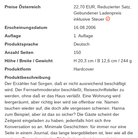
Preise Österreich
22,70 EUR
,
Reduzierter Satz
,
Gebundener Ladenpreis
inklusive Steuer
Erscheinungsdatum
16.08.2006
Auflage
1. Auflage
Produktsprache
Deutsch
Anzahl Seiten
150
Höhe / Breite / Gewicht
H 20,3 cm / B 12,6 cm / 244 g
Produktform
Hardcover
Produktbeschreibung
Der Erzähler hat Sorgen, daß er nicht ausreichend beschäftigt
wird. Der Fernsehmoderator beschließt, Reiseschriftsteller zu
werden, ohne daß er das Haus verläßt. Eine Wohnung wird
leergeräumt, aber richtig leer wird sie offenbar nie. Namen
tauchen wieder auf, die doch alle vergessen schienen. Hanna
zum Beispiel, aber ist das so sicher? Die Gäste scheint der
Zeitgeist eingeladen zu haben, jedenfalls hört sich ihre
Konversation so an. Minimale Geschichten: für immer nur eine
Seite in einem Journal, das lange leergeblieben ist, leer wie all die