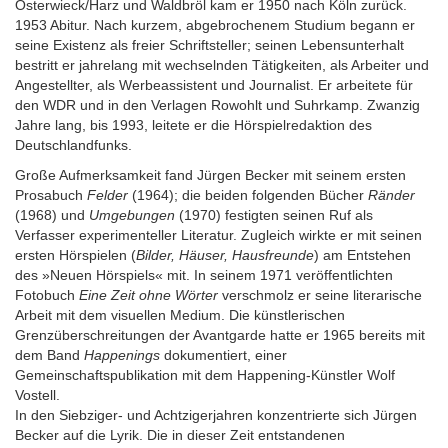
Osterwieck/Harz und Waldbröl kam er 1950 nach Köln zurück.
1953 Abitur. Nach kurzem, abgebrochenem Studium begann er
seine Existenz als freier Schriftsteller; seinen Lebensunterhalt
bestritt er jahrelang mit wechselnden Tätigkeiten, als Arbeiter und
Angestellter, als Werbeassistent und Journalist. Er arbeitete für
den WDR und in den Verlagen Rowohlt und Suhrkamp. Zwanzig
Jahre lang, bis 1993, leitete er die Hörspielredaktion des
Deutschlandfunks.
Große Aufmerksamkeit fand Jürgen Becker mit seinem ersten
Prosabuch
Felder
(1964); die beiden folgenden Bücher
Ränder
(1968) und
Umgebungen
(1970) festigten seinen Ruf als
Verfasser experimenteller Literatur. Zugleich wirkte er mit seinen
ersten Hörspielen (
Bilder, Häuser, Hausfreunde
) am Entstehen
des »Neuen Hörspiels« mit. In seinem 1971 veröffentlichten
Fotobuch
Eine Zeit ohne Wörter
verschmolz er seine literarische
Arbeit mit dem visuellen Medium. Die künstlerischen
Grenzüberschreitungen der Avantgarde hatte er 1965 bereits mit
dem Band
Happenings
dokumentiert, einer
Gemeinschaftspublikation mit dem Happening-Künstler Wolf
Vostell.
In den Siebziger- und Achtzigerjahren konzentrierte sich Jürgen
Becker auf die Lyrik. Die in dieser Zeit entstandenen