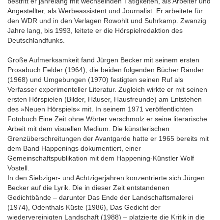
bestritt er jahrelang mit wechselnden Tätigkeiten, als Arbeiter und
Angestellter, als Werbeassistent und Journalist. Er arbeitete für
den WDR und in den Verlagen Rowohlt und Suhrkamp. Zwanzig
Jahre lang, bis 1993, leitete er die Hörspielredaktion des
Deutschlandfunks.
Große Aufmerksamkeit fand Jürgen Becker mit seinem ersten
Prosabuch Felder (1964); die beiden folgenden Bücher Ränder
(1968) und Umgebungen (1970) festigten seinen Ruf als
Verfasser experimenteller Literatur. Zugleich wirkte er mit seinen
ersten Hörspielen (Bilder, Häuser, Hausfreunde) am Entstehen
des »Neuen Hörspiels« mit. In seinem 1971 veröffentlichten
Fotobuch Eine Zeit ohne Wörter verschmolz er seine literarische
Arbeit mit dem visuellen Medium. Die künstlerischen
Grenzüberschreitungen der Avantgarde hatte er 1965 bereits mit
dem Band Happenings dokumentiert, einer
Gemeinschaftspublikation mit dem Happening-Künstler Wolf
Vostell.
In den Siebziger- und Achtzigerjahren konzentrierte sich Jürgen
Becker auf die Lyrik. Die in dieser Zeit entstandenen
Gedichtbände – darunter Das Ende der Landschaftsmalerei
(1974), Odenthals Küste (1986), Das Gedicht der
wiedervereinigten Landschaft (1988) – platzierte die Kritik in die