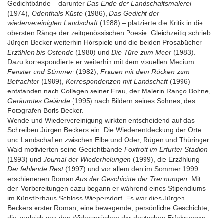
Gedichtbände – darunter
Das Ende der Landschaftsmalerei
(1974),
Odenthals Küste
(1986),
Das Gedicht der
wiedervereinigten Landschaft
(1988) – platzierte die Kritik in die
obersten Ränge der zeitgenössischen Poesie. Gleichzeitig schrieb
Jürgen Becker weiterhin Hörspiele und die beiden Prosabücher
Erzählen bis Ostende
(1980) und
Die Türe zum Meer
(1983).
Dazu korrespondierte er weiterhin mit dem visuellen Medium:
Fenster und Stimmen
(1982),
Frauen mit dem Rücken zum
Betrachter
(1989),
Korrespondenzen mit Landschaft
(1996)
entstanden nach Collagen seiner Frau, der Malerin Rango Bohne,
Geräumtes Gelände
(1995) nach Bildern seines Sohnes, des
Fotografen Boris Becker.
Wende und Wiedervereinigung wirkten entscheidend auf das
Schreiben Jürgen Beckers ein. Die Wiederentdeckung der Orte
und Landschaften zwischen Elbe und Oder, Rügen und Thüringer
Wald motivierten seine Gedichtbände
Foxtrott im Erfurter Stadion
(1993) und
Journal der Wiederholungen
(1999), die Erzählung
Der fehlende Rest
(1997) und vor allem den im Sommer 1999
erschienenen Roman
Aus der Geschichte der Trennungen.
Mit
den Vorbereitungen dazu begann er während eines Stipendiums
im Künstlerhaus Schloss Wiepersdorf. Es war dies Jürgen
Beckers erster Roman; eine bewegende, persönliche Geschichte,
die zugleich von den Widersprüchen der deutschen Erfahrungen