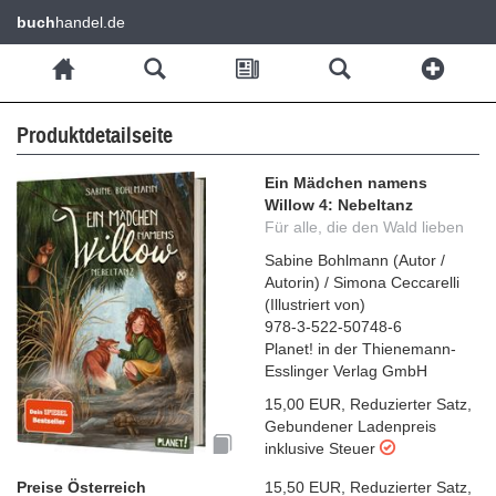
buch
handel.de
Produktdetailseite
Ein Mädchen namens
Willow 4: Nebeltanz
Für alle, die den Wald lieben
Sabine Bohlmann
(
Autor /
Autorin
)
/
Simona Ceccarelli
(
Illustriert von
)
978-3-522-50748-6
Planet! in der Thienemann-
Esslinger Verlag GmbH
15,00 EUR
,
Reduzierter Satz
,
Gebundener Ladenpreis
inklusive Steuer
Preise Österreich
15,50 EUR
,
Reduzierter Satz
,