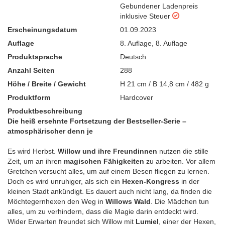
Gebundener Ladenpreis
inklusive Steuer
Erscheinungsdatum
01.09.2023
Auflage
8. Auflage
,
8. Auflage
Produktsprache
Deutsch
Anzahl Seiten
288
Höhe / Breite / Gewicht
H 21 cm / B 14,8 cm / 482 g
Produktform
Hardcover
Produktbeschreibung
Die heiß ersehnte Fortsetzung der Bestseller-Serie –
atmosphärischer denn je
Es wird Herbst.
Willow und ihre Freundinnen
nutzen die stille
Zeit, um an ihren
magischen Fähigkeiten
zu arbeiten. Vor allem
Gretchen versucht alles, um auf einem Besen fliegen zu lernen.
Doch es wird unruhiger, als sich ein
Hexen-Kongress
in der
kleinen Stadt ankündigt. Es dauert auch nicht lang, da finden die
Möchtegernhexen den Weg in
Willows Wald
. Die Mädchen tun
alles, um zu verhindern, dass die Magie darin entdeckt wird.
Wider Erwarten freundet sich Willow mit
Lumiel
, einer der Hexen,