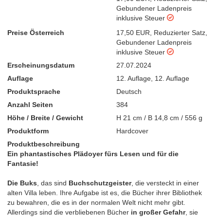
Gebundener Ladenpreis
inklusive Steuer
Preise Österreich
17,50 EUR
,
Reduzierter Satz
,
Gebundener Ladenpreis
inklusive Steuer
Erscheinungsdatum
27.07.2024
Auflage
12. Auflage
,
12. Auflage
Produktsprache
Deutsch
Anzahl Seiten
384
Höhe / Breite / Gewicht
H 21 cm / B 14,8 cm / 556 g
Produktform
Hardcover
Produktbeschreibung
Ein phantastisches Plädoyer fürs Lesen und für die
Fantasie!
Die Buks
, das sind
Buchschutzgeister
, die versteckt in einer
alten Villa leben. Ihre Aufgabe ist es, die Bücher ihrer Bibliothek
zu bewahren, die es in der normalen Welt nicht mehr gibt.
Allerdings sind die verbliebenen Bücher
in großer Gefahr
, sie