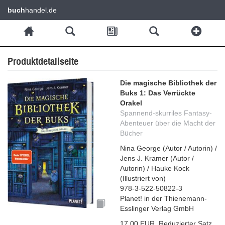
buch
handel.de
Produktdetailseite
Die magische Bibliothek der
Buks 1: Das Verrückte
Orakel
Spannend-skurriles Fantasy-
Abenteuer über die Macht der
Bücher
Nina George
(
Autor / Autorin
)
/
Jens J. Kramer
(
Autor /
Autorin
)
/
Hauke Kock
(
Illustriert von
)
978-3-522-50822-3
Planet! in der Thienemann-
Esslinger Verlag GmbH
17,00 EUR
,
Reduzierter Satz
,