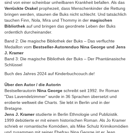
sind von einer scheinbar unheilbaren Krankheit befallen. Als das
Verrückte Orakel
prophezeit, dass Menschenkinder die Rettung
bringen werden, staunen die Buks nicht schlecht. Und tatsächlich
tauchen Finn, Nola, Mira und Thommy in der
magischen
Bibliothek
auf und bringen das geordnete Leben der Buks
ordentlich durcheinander.
Band 2: Die magische Bibliothek der Buks – Das verfluchte
Medaillon vom
Bestseller-Autorenduo Nina George und Jens
J. Kramer
Band 3: Die magische Bibliothek der Buks – Der Phantánasische
Schlüssel
Buch des Jahres 2024 auf Kinderbuchcouch.de!
Über den Autor / die Autorin
Bestsellerautorin
Nina George
schreibt seit 1992. Ihr Roman
"Das Lavendelzimmer" wurde in 36 Sprachen übersetzt und
eroberte weltweit die Charts. Sie lebt in Berlin und in der
Bretagne.
Jens J. Kramer
studierte in Berlin Ethnologie und Publizistik.
1999 debütierte er mit einem historischen Roman. Als Jo Kramer
schrieb er romantische Komödien, als Mike Schulz Krimikomödien
und zusammen mit seiner Ehefrau Nina George ist er Jean