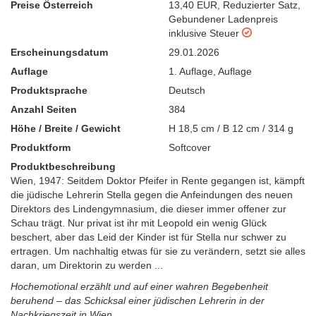
Preise Österreich
13,40 EUR
,
Reduzierter Satz
,
Gebundener Ladenpreis
inklusive Steuer
Erscheinungsdatum
29.01.2026
Auflage
1. Auflage
,
Auflage
Produktsprache
Deutsch
Anzahl Seiten
384
Höhe / Breite / Gewicht
H 18,5 cm / B 12 cm / 314 g
Produktform
Softcover
Produktbeschreibung
Wien, 1947: Seitdem Doktor Pfeifer in Rente gegangen ist, kämpft
die jüdische Lehrerin Stella gegen die Anfeindungen des neuen
Direktors des Lindengymnasium, die dieser immer offener zur
Schau trägt. Nur privat ist ihr mit Leopold ein wenig Glück
beschert, aber das Leid der Kinder ist für Stella nur schwer zu
ertragen. Um nachhaltig etwas für sie zu verändern, setzt sie alles
daran, um Direktorin zu werden ...
Hochemotional erzählt und auf einer wahren Begebenheit
beruhend – das Schicksal einer jüdischen Lehrerin in der
Nachkriegszeit in Wien