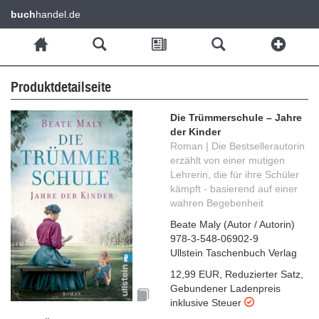
buch
handel.de
Produktdetailseite
Die Trümmerschule – Jahre
der Kinder
Roman | Die Bestsellerautorin
erzählt von einer mutigen
Lehrerin, die für ihre Schüler
kämpft - basierend auf einer
wahren Begebenheit
Beate Maly
(
Autor / Autorin
)
978-3-548-06902-9
Ullstein Taschenbuch Verlag
12,99 EUR
,
Reduzierter Satz
,
Gebundener Ladenpreis
inklusive Steuer