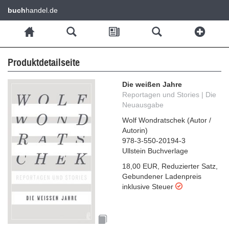
buch
handel.de
Produktdetailseite
Die weißen Jahre
Reportagen und Stories | Die
Neuausgabe
Wolf Wondratschek
(
Autor /
Autorin
)
978-3-550-20194-3
Ullstein Buchverlage
18,00 EUR
,
Reduzierter Satz
,
Gebundener Ladenpreis
inklusive Steuer