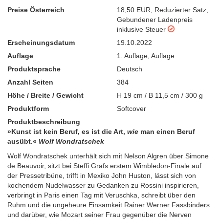
Preise Österreich
18,50 EUR
,
Reduzierter Satz
,
Gebundener Ladenpreis
inklusive Steuer
Erscheinungsdatum
19.10.2022
Auflage
1. Auflage
,
Auflage
Produktsprache
Deutsch
Anzahl Seiten
384
Höhe / Breite / Gewicht
H 19 cm / B 11,5 cm / 300 g
Produktform
Softcover
Produktbeschreibung
»Kunst ist kein Beruf, es ist die Art,
wie
man einen Beruf
ausübt.«
Wolf Wondratschek
Wolf Wondratschek unterhält sich mit Nelson Algren über Simone
de Beauvoir, sitzt bei Steffi Grafs erstem Wimbledon-Finale auf
der Pressetribüne, trifft in Mexiko John Huston, lässt sich von
kochendem Nudelwasser zu Gedanken zu Rossini inspirieren,
verbringt in Paris einen Tag mit Veruschka, schreibt über den
Ruhm und die ungeheure Einsamkeit Rainer Werner Fassbinders
und darüber, wie Mozart seiner Frau gegenüber die Nerven