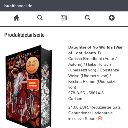
buch
handel.de
Produktdetailseite
Daughter of No Worlds (War
of Lost Hearts 1)
Carissa Broadbent
(
Autor /
Autorin
)
/
Heike Holtsch
(
Übersetzt von
)
/
Constanze
Weise
(
Übersetzt von
)
/
Kristina Flemm
(
Übersetzt
von
)
978-3-551-58614-8
Carlsen
24,00 EUR
,
Reduzierter Satz
,
Gebundener Ladenpreis
inklusive Steuer