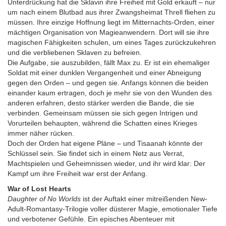
Unterdrückung hat die Sklavin ihre Freiheit mit Gold erkauft – nur
um nach einem Blutbad aus ihrer Zwangsheimat Threll fliehen zu
müssen. Ihre einzige Hoffnung liegt im Mitternachts-Orden, einer
mächtigen Organisation von Magieanwendern. Dort will sie ihre
magischen Fähigkeiten schulen, um eines Tages zurückzukehren
und die verbliebenen Sklaven zu befreien.
Die Aufgabe, sie auszubilden, fällt Max zu. Er ist ein ehemaliger
Soldat mit einer dunklen Vergangenheit und einer Abneigung
gegen den Orden – und gegen sie. Anfangs können die beiden
einander kaum ertragen, doch je mehr sie von den Wunden des
anderen erfahren, desto stärker werden die Bande, die sie
verbinden. Gemeinsam müssen sie sich gegen Intrigen und
Vorurteilen behaupten, während die Schatten eines Krieges
immer näher rücken.
Doch der Orden hat eigene Pläne – und Tisaanah könnte der
Schlüssel sein. Sie findet sich in einem Netz aus Verrat,
Machtspielen und Geheimnissen wieder, und ihr wird klar: Der
Kampf um ihre Freiheit war erst der Anfang.
War of Lost Hearts
Daughter of No Worlds
ist der Auftakt einer mitreißenden New-
Adult-Romantasy-Trilogie voller düsterer Magie, emotionaler Tiefe
und verbotener Gefühle. Ein episches Abenteuer mit