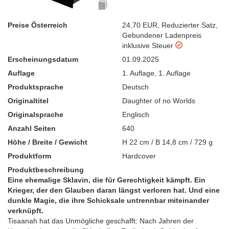
Preise Österreich
24,70 EUR
,
Reduzierter Satz
,
Gebundener Ladenpreis
inklusive Steuer
Erscheinungsdatum
01.09.2025
Auflage
1. Auflage
,
1. Auflage
Produktsprache
Deutsch
Originaltitel
Daughter of no Worlds
Originalsprache
Englisch
Anzahl Seiten
640
Höhe / Breite / Gewicht
H 22 cm / B 14,8 cm / 729 g
Produktform
Hardcover
Produktbeschreibung
Eine ehemalige Sklavin, die für Gerechtigkeit kämpft. Ein
Krieger, der den Glauben daran längst verloren hat. Und eine
dunkle Magie, die ihre Schicksale untrennbar miteinander
verknüpft.
Tisaanah hat das Unmögliche geschafft: Nach Jahren der