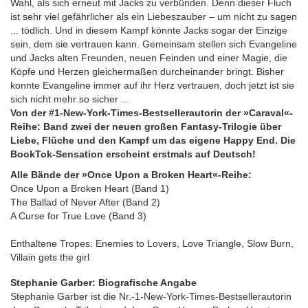
Wahl, als sich erneut mit Jacks zu verbünden. Denn dieser Fluch
ist sehr viel gefährlicher als ein Liebeszauber – um nicht zu sagen
... tödlich. Und in diesem Kampf könnte Jacks sogar der Einzige
sein, dem sie vertrauen kann. Gemeinsam stellen sich Evangeline
und Jacks alten Freunden, neuen Feinden und einer Magie, die
Köpfe und Herzen gleichermaßen durcheinander bringt. Bisher
konnte Evangeline immer auf ihr Herz vertrauen, doch jetzt ist sie
sich nicht mehr so sicher ...
Von der #1-New-York-Times-Bestsellerautorin der »Caraval«-
Reihe: Band zwei der neuen großen Fantasy-Trilogie über
Liebe, Flüche und den Kampf um das eigene Happy End. Die
BookTok-Sensation erscheint erstmals auf Deutsch!
Alle Bände der »Once Upon a Broken Heart«-Reihe:
Once Upon a Broken Heart (Band 1)
The Ballad of Never After (Band 2)
A Curse for True Love (Band 3)
Enthaltene Tropes: Enemies to Lovers, Love Triangle, Slow Burn,
Villain gets the girl
Stephanie Garber: Biografische Angabe
Stephanie Garber ist die Nr.-1-New-York-Times-Bestsellerautorin