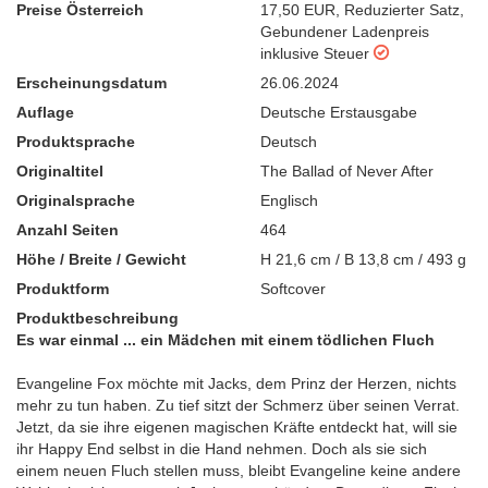
Preise Österreich
17,50 EUR
,
Reduzierter Satz
,
Gebundener Ladenpreis
inklusive Steuer
Erscheinungsdatum
26.06.2024
Auflage
Deutsche Erstausgabe
Produktsprache
Deutsch
Originaltitel
The Ballad of Never After
Originalsprache
Englisch
Anzahl Seiten
464
Höhe / Breite / Gewicht
H 21,6 cm / B 13,8 cm / 493 g
Produktform
Softcover
Produktbeschreibung
Es war einmal ... ein Mädchen mit einem tödlichen Fluch
Evangeline Fox möchte mit Jacks, dem Prinz der Herzen, nichts
mehr zu tun haben. Zu tief sitzt der Schmerz über seinen Verrat.
Jetzt, da sie ihre eigenen magischen Kräfte entdeckt hat, will sie
ihr Happy End selbst in die Hand nehmen. Doch als sie sich
einem neuen Fluch stellen muss, bleibt Evangeline keine andere