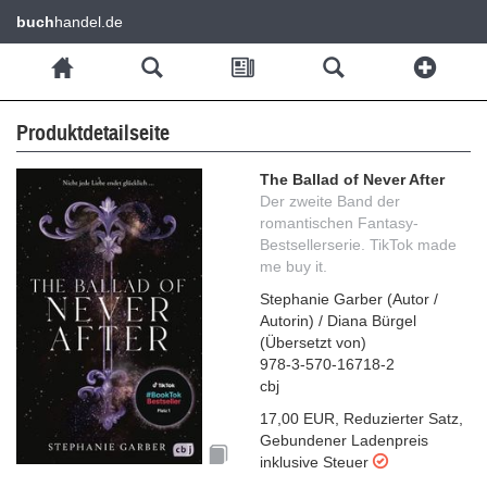
buch
handel.de
Produktdetailseite
The Ballad of Never After
Der zweite Band der
romantischen Fantasy-
Bestsellerserie. TikTok made
me buy it.
Stephanie Garber
(
Autor /
Autorin
)
/
Diana Bürgel
(
Übersetzt von
)
978-3-570-16718-2
cbj
17,00 EUR
,
Reduzierter Satz
,
Gebundener Ladenpreis
inklusive Steuer