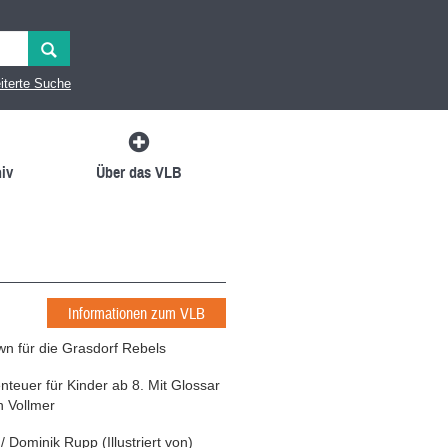
iterte Suche
iv
Über das VLB
Informationen zum VLB
n für die Grasdorf Rebels
teuer für Kinder ab 8. Mit Glossar
n Vollmer
/
Dominik Rupp
(
Illustriert von
)