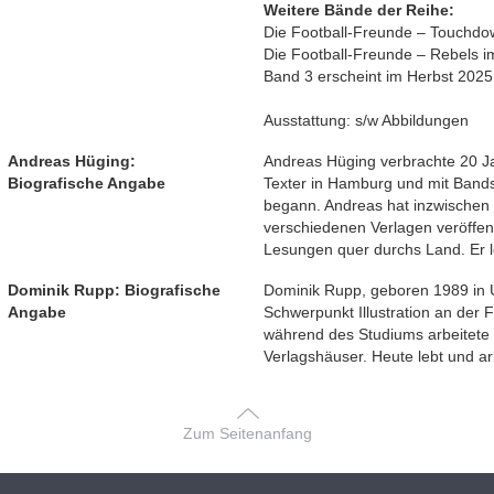
Weitere Bände der Reihe:
Die Football-Freunde – Touchdow
Die Football-Freunde – Rebels 
Band 3 erscheint im Herbst 2025
Ausstattung: s/w Abbildungen
Andreas Hüging:
Andreas Hüging verbrachte 20 J
Biografische Angabe
Texter in Hamburg und mit Bands
begann. Andreas hat inzwischen
verschiedenen Verlagen veröffent
Lesungen quer durchs Land. Er le
Dominik Rupp: Biografische
Dominik Rupp, geboren 1989 in U
Angabe
Schwerpunkt Illustration an der 
während des Studiums arbeitete 
Verlagshäuser. Heute lebt und arbe
Zum Seitenanfang