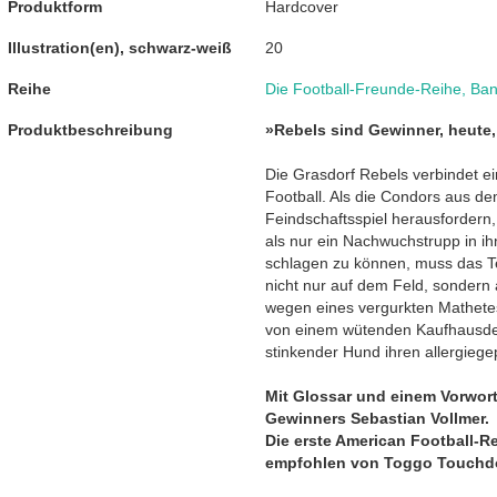
Produktform
Hardcover
Illustration(en), schwarz-weiß
20
Reihe
Die Football-Freunde-Reihe
,
Ban
Produktbeschreibung
»Rebels sind Gewinner, heute
Die Grasdorf Rebels verbindet e
Football. Als die Condors aus d
Feindschaftsspiel herausfordern,
als nur ein Nachwuchstrupp in i
schlagen zu können, muss das 
nicht nur auf dem Feld, sondern
wegen eines vergurkten Mathetes
von einem wütenden Kaufhausdete
stinkender Hund ihren allergiegep
Mit Glossar und einem Vorwor
Gewinners Sebastian Vollmer.
Die erste American Football-Re
empfohlen von Toggo Touchd