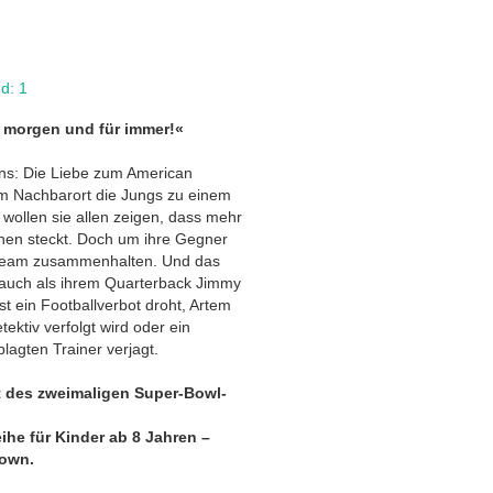
d: 1
, morgen und für immer!«
ins: Die Liebe zum American
em Nachbarort die Jungs zu einem
 wollen sie allen zeigen, dass mehr
hnen steckt. Doch um ihre Gegner
Team zusammenhalten. Und das
 auch als ihrem Quarterback Jimmy
t ein Footballverbot droht, Artem
ktiv verfolgt wird oder ein
lagten Trainer verjagt.
t des zweimaligen Super-Bowl-
ihe für Kinder ab 8 Jahren –
own.