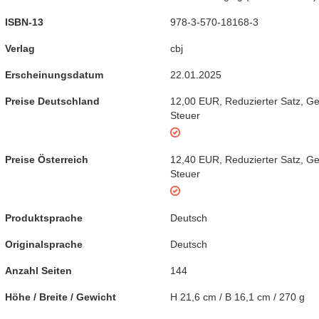
ISBN-13
978-3-570-18168-3
Verlag
cbj
Erscheinungsdatum
22.01.2025
Preise Deutschland
12,00 EUR
,
Reduzierter Satz
,
Ge
Steuer
Preise Österreich
12,40 EUR
,
Reduzierter Satz
,
Ge
Steuer
Produktsprache
Deutsch
Originalsprache
Deutsch
Anzahl Seiten
144
Höhe / Breite / Gewicht
H 21,6 cm / B 16,1 cm / 270 g