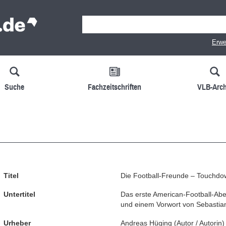
Erwe
Suche
Fachzeitschriften
VLB-Arch
Titel
Die Football-Freunde – Touchdow
Untertitel
Das erste American-Football-Aben
und einem Vorwort von Sebastia
Urheber
Andreas Hüging
(
Autor / Autorin
)