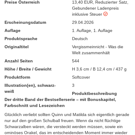
Preise Österreich
13,40 EUR
,
Reduzierter Satz
,
Gebundener Ladenpreis
inklusive Steuer
Erscheinungsdatum
29.04.2026
Auflage
1. Auflage
,
1. Auflage
Produktsprache
Deutsch
Originaltitel
Vergissmeinnicht - Was die
Welt zusammenhält
Anzahl Seiten
544
Höhe / Breite / Gewicht
H 3,6 cm / B 12,4 cm / 437 g
Produktform
Softcover
Illustration(en), schwarz-
3
weiß
Produktbeschreibung
Der dritte Band der Bestsellerserie – mit Bonuskapitel,
Farbschnitt und Lesezeichen
Glücklich verliebt sollten Quinn und Matilda sich eigentlich gerade
nur auf den großen Schulball freuen. Wenn da nicht flüchtige
Schwarzalben wären, die versteckt werden müssen, sowie ein
ominöses Orakel, das im entscheidenden Moment immer wieder