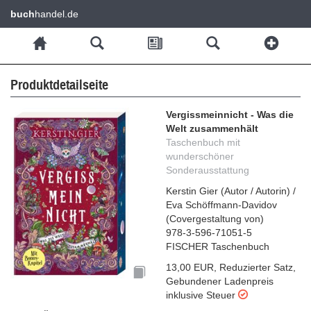
buch
handel.de
Produktdetailseite
Vergissmeinnicht - Was die
Welt zusammenhält
Taschenbuch mit
wunderschöner
Sonderausstattung
Kerstin Gier
(
Autor / Autorin
)
/
Eva Schöffmann-Davidov
(
Covergestaltung von
)
978-3-596-71051-5
FISCHER Taschenbuch
13,00 EUR
,
Reduzierter Satz
,
Gebundener Ladenpreis
inklusive Steuer